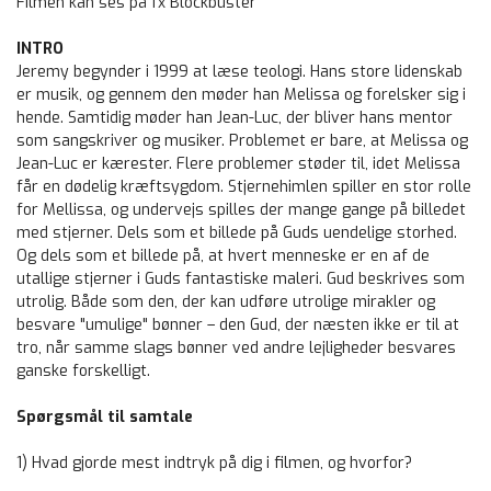
Filmen kan ses på fx Blockbuster
INTRO
Jeremy begynder i 1999 at læse teologi. Hans store lidenskab
er musik, og gennem den møder han Melissa og forelsker sig i
hende. Samtidig møder han Jean-Luc, der bliver hans mentor
som sangskriver og musiker. Problemet er bare, at Melissa og
Jean-Luc er kærester. Flere problemer støder til, idet Melissa
får en dødelig kræftsygdom. Stjernehimlen spiller en stor rolle
for Mellissa, og undervejs spilles der mange gange på billedet
med stjerner. Dels som et billede på Guds uendelige storhed.
Og dels som et billede på, at hvert menneske er en af de
utallige stjerner i Guds fantastiske maleri. Gud beskrives som
utrolig. Både som den, der kan udføre utrolige mirakler og
besvare "umulige" bønner – den Gud, der næsten ikke er til at
tro, når samme slags bønner ved andre lejligheder besvares
ganske forskelligt.
Spørgsmål til samtale
1) Hvad gjorde mest indtryk på dig i filmen, og hvorfor?