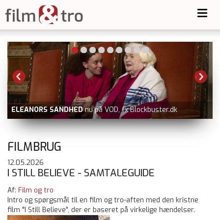
Toggl
navig
BLUE MOON
nu på Viaplay
FILMBRUG
12.05.2026
I STILL BELIEVE - SAMTALEGUIDE
Af:
Film og tro
Intro og spørgsmål til en film og tro-aften med den kristne
film "I Still Believe", der er baseret på virkelige hændelser.