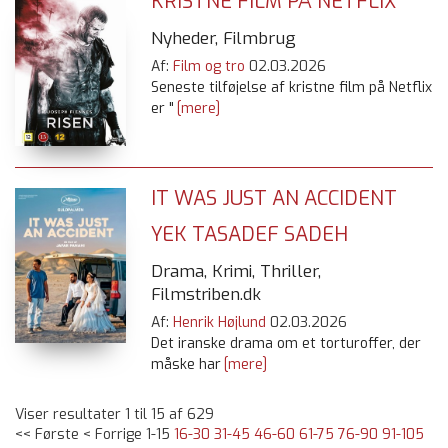
KRISTNE FILM PÅ NETFLIX
Nyheder, Filmbrug
Af:
Film og tro
02.03.2026
Seneste tilføjelse af kristne film på Netflix
er "
[mere]
IT WAS JUST AN ACCIDENT
YEK TASADEF SADEH
Drama, Krimi, Thriller,
Filmstriben.dk
Af:
Henrik Højlund
02.03.2026
Det iranske drama om et torturoffer, der
måske har
[mere]
Viser resultater 1 til 15 af 629
<< Første
< Forrige
1-15
16-30
31-45
46-60
61-75
76-90
91-105