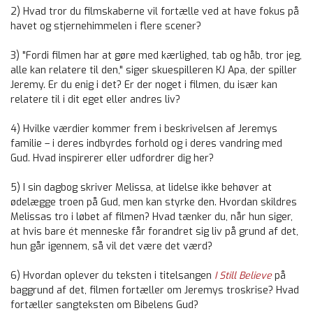
2) Hvad tror du filmskaberne vil fortælle ved at have fokus på
havet og stjernehimmelen i flere scener?
3) "Fordi filmen har at gøre med kærlighed, tab og håb, tror jeg,
alle kan relatere til den," siger skuespilleren KJ Apa, der spiller
Jeremy. Er du enig i det? Er der noget i filmen, du især kan
relatere til i dit eget eller andres liv?
4) Hvilke værdier kommer frem i beskrivelsen af Jeremys
familie – i deres indbyrdes forhold og i deres vandring med
Gud. Hvad inspirerer eller udfordrer dig her?
5) I sin dagbog skriver Melissa, at lidelse ikke behøver at
ødelægge troen på Gud, men kan styrke den. Hvordan skildres
Melissas tro i løbet af filmen? Hvad tænker du, når hun siger,
at hvis bare ét menneske får forandret sig liv på grund af det,
hun går igennem, så vil det være det værd?
6) Hvordan oplever du teksten i titelsangen
I Still Believe
på
baggrund af det, filmen fortæller om Jeremys troskrise? Hvad
fortæller sangteksten om Bibelens Gud?