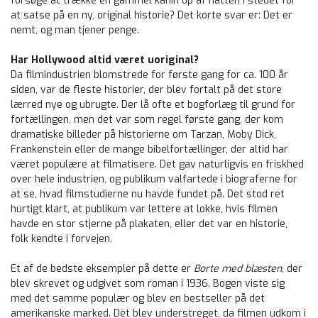
forsøge at trække en gammel kanin op af hatten i stedet for
at satse på en ny, original historie? Det korte svar er: Det er
nemt, og man tjener penge.
Har Hollywood altid været uoriginal?
Da filmindustrien blomstrede for første gang for ca. 100 år
siden, var de fleste historier, der blev fortalt på det store
lærred nye og ubrugte. Der lå ofte et bogforlæg til grund for
fortællingen, men det var som regel første gang, der kom
dramatiske billeder på historierne om Tarzan, Moby Dick,
Frankenstein eller de mange bibelfortællinger, der altid har
været populære at filmatisere. Det gav naturligvis en friskhed
over hele industrien, og publikum valfartede i biograferne for
at se, hvad filmstudierne nu havde fundet på. Det stod ret
hurtigt klart, at publikum var lettere at lokke, hvis filmen
havde en stor stjerne på plakaten, eller det var en historie,
folk kendte i forvejen.
Et af de bedste eksempler på dette er
Borte med blæsten
, der
blev skrevet og udgivet som roman i 1936. Bogen viste sig
med det samme populær og blev en bestseller på det
amerikanske marked. Dét blev understreget, da filmen udkom i