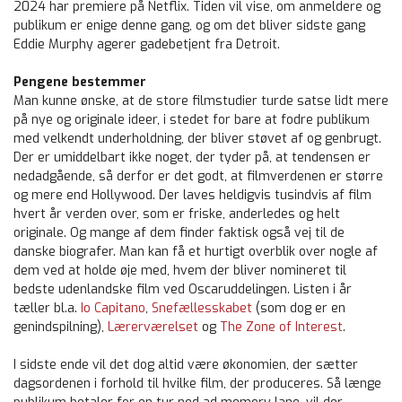
2024 har premiere på Netflix. Tiden vil vise, om anmeldere og
publikum er enige denne gang, og om det bliver sidste gang
Eddie Murphy agerer gadebetjent fra Detroit.
Pengene bestemmer
Man kunne ønske, at de store filmstudier turde satse lidt mere
på nye og originale ideer, i stedet for bare at fodre publikum
med velkendt underholdning, der bliver støvet af og genbrugt.
Der er umiddelbart ikke noget, der tyder på, at tendensen er
nedadgående, så derfor er det godt, at filmverdenen er større
og mere end Hollywood. Der laves heldigvis tusindvis af film
hvert år verden over, som er friske, anderledes og helt
originale. Og mange af dem finder faktisk også vej til de
danske biografer. Man kan få et hurtigt overblik over nogle af
dem ved at holde øje med, hvem der bliver nomineret til
bedste udenlandske film ved Oscaruddelingen. Listen i år
tæller bl.a.
Io Capitano
,
Snefællesskabet
(som dog er en
genindspilning),
Lærerværelset
og
The Zone of Interest
.
I sidste ende vil det dog altid være økonomien, der sætter
dagsordenen i forhold til hvilke film, der produceres. Så længe