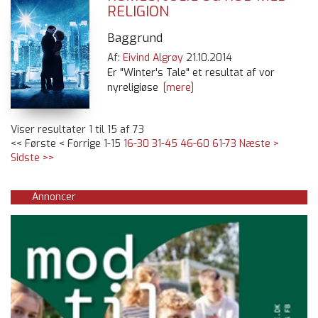
RELIGION
Baggrund
Af:
Eivind Algrøy
21.10.2014
Er "Winter's Tale" et resultat af vor
nyreligiøse
[mere]
Viser resultater 1 til 15 af 73
<< Første
< Forrige
1-15
16-30
31-45
46-60
61-73
Næste >
Sidste >>
Annoncer