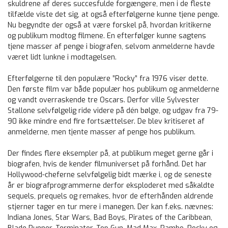
skuldrene af deres succesfulde forgængere, men i de fleste
tilfælde viste det sig, at også efterfølgerne kunne tjene penge.
Nu begyndte der også at være forskel på, hvordan kritikerne
og publikum modtog filmene. En efterfølger kunne sagtens
tjene masser af penge i biografen, selvom anmelderne havde
været lidt lunkne i modtagelsen.
Efterfølgerne til den populære ”Rocky” fra 1976 viser dette.
Den første film var både populær hos publikum og anmelderne
og vandt overraskende tre Oscars. Derfor ville Sylvester
Stallone selvfølgelig ride videre på dén bølge, og udgav fra 79-
90 ikke mindre end fire fortsættelser. De blev kritiseret af
anmelderne, men tjente masser af penge hos publikum.
Der findes flere eksempler på, at publikum meget gerne går i
biografen, hvis de kender filmuniverset på forhånd. Det har
Hollywood-cheferne selvfølgelig bidt mærke i, og de seneste
år er biografprogrammerne derfor eksploderet med såkaldte
sequels, prequels og remakes, hvor de efterhånden aldrende
stjerner tager en tur mere i manegen. Der kan f.eks. nævnes:
Indiana Jones, Star Wars, Bad Boys, Pirates of the Caribbean,