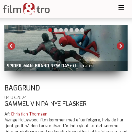
Toggl
navig
BATTLE OF OSLO
nu på Prime Video udover filmstriben.dk
og dvd
BAGGRUND
04.07.2024
GAMMEL VIN PÅ NYE FLASKER
Af:
Christian Thomsen
Mange Hollywood-film kommer med efterfølgere, hvis de har
tjent godt på den første. Man får indtryk af, at det somme
tider er vigtigere med en kendt skuespiller i efterfølgeren , end