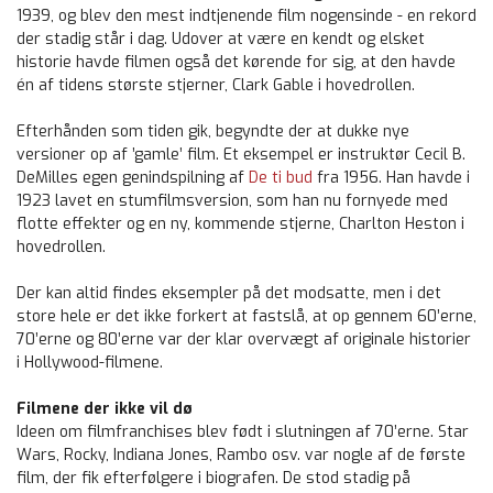
1939, og blev den mest indtjenende film nogensinde - en rekord
der stadig står i dag. Udover at være en kendt og elsket
historie havde filmen også det kørende for sig, at den havde
én af tidens største stjerner, Clark Gable i hovedrollen.
Efterhånden som tiden gik, begyndte der at dukke nye
versioner op af ’gamle’ film. Et eksempel er instruktør Cecil B.
DeMilles egen genindspilning af
De ti bud
fra 1956. Han havde i
1923 lavet en stumfilmsversion, som han nu fornyede med
flotte effekter og en ny, kommende stjerne, Charlton Heston i
hovedrollen.
Der kan altid findes eksempler på det modsatte, men i det
store hele er det ikke forkert at fastslå, at op gennem 60’erne,
70’erne og 80’erne var der klar overvægt af originale historier
i Hollywood-filmene.
Filmene der ikke vil dø
Ideen om filmfranchises blev født i slutningen af 70’erne. Star
Wars, Rocky, Indiana Jones, Rambo osv. var nogle af de første
film, der fik efterfølgere i biografen. De stod stadig på