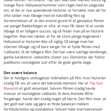
Blade Runner, Terminator, Top Gun, Mad Max, Rambo, Rocky og
mange flere. Hollywood kommer som regel med en salgstale
om, at der er nye spændende historier at fortælle, men alt for
ofte sidder man tilbage med en halvdårlig film og
fornemmelsen af, at den eneste grund til at genoplive filmen
var penge! Rækkefølgen er ofte, at man får ideen til at vende
tilbage til en tidligere succes, og så finder man på en historie
bagefter. Man kan tænke, at for de store penge-bagmænd i
Hollywood er historien ikke så vigtig. Så længe man har
stjernen tilbage, og så bare sørger for at fylde filmen med
’callbacks’ til de tidligere film. Det kan være særlige kendetegn,
gamle karakterer, velkendte citater osv. Elementer der fodrer
publikums nostalgiske sult efter de gode gamle dage.
Den svære balance
Der er heldigvis undtagelser indimellem på film, hvor historien
stadig får lov at være det bærende element. Her er
Top Gun:
Maverick
et godt eksempel. Selvom filmen stadig havde
masser af nostalgiske callbacks til dens ikoniske 80’er
forgænger, havde den stadig noget på hjerte. Den film viser, at
det godt kan lade sig gøre at finde balancen mellem
fortidsdyrkelse og nyskabelse. Selvom hele startsekvensen