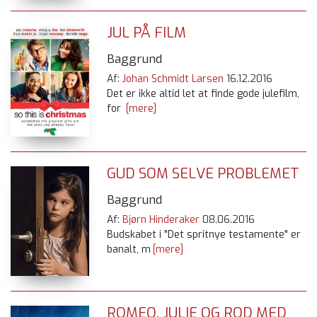
JUL PÅ FILM
Baggrund
Af:
Johan Schmidt Larsen
16.12.2016
Det er ikke altid let at finde gode julefilm,
for
[mere]
GUD SOM SELVE PROBLEMET
Baggrund
Af:
Bjørn Hinderaker
08.06.2016
Budskabet i "Det spritnye testamente" er
banalt, m
[mere]
ROMEO, JULIE OG ROD MED