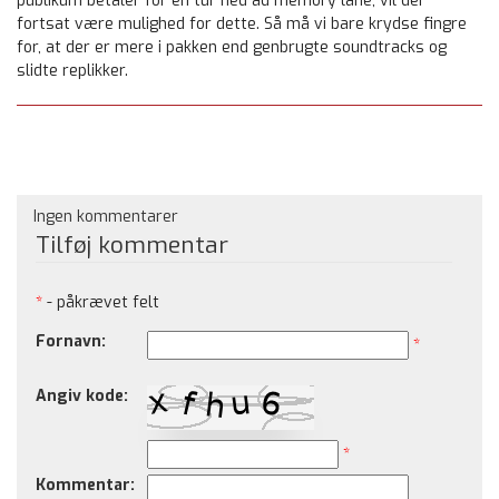
publikum betaler for en tur ned ad memory lane, vil der
fortsat være mulighed for dette. Så må vi bare krydse fingre
for, at der er mere i pakken end genbrugte soundtracks og
slidte replikker.
Ingen kommentarer
Tilføj kommentar
*
- påkrævet felt
Fornavn:
*
Angiv kode:
*
Kommentar: