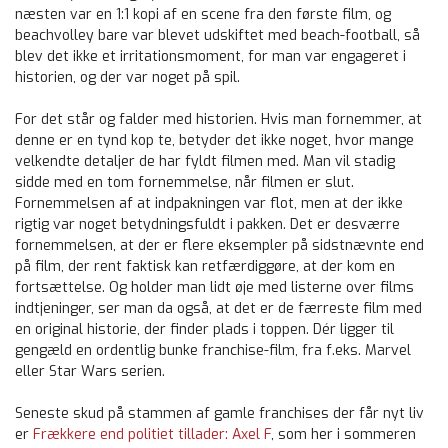
næsten var en 1:1 kopi af en scene fra den første film, og
beachvolley bare var blevet udskiftet med beach-football, så
blev det ikke et irritationsmoment, for man var engageret i
historien, og der var noget på spil.
For det står og falder med historien. Hvis man fornemmer, at
denne er en tynd kop te, betyder det ikke noget, hvor mange
velkendte detaljer de har fyldt filmen med. Man vil stadig
sidde med en tom fornemmelse, når filmen er slut.
Fornemmelsen af at indpakningen var flot, men at der ikke
rigtig var noget betydningsfuldt i pakken. Det er desværre
fornemmelsen, at der er flere eksempler på sidstnævnte end
på film, der rent faktisk kan retfærdiggøre, at der kom en
fortsættelse. Og holder man lidt øje med listerne over films
indtjeninger, ser man da også, at det er de færreste film med
en original historie, der finder plads i toppen. Dér ligger til
gengæld en ordentlig bunke franchise-film, fra f.eks. Marvel
eller Star Wars serien.
Seneste skud på stammen af gamle franchises der får nyt liv
er
Frækkere end politiet tillader: Axel F
, som her i sommeren