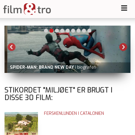
Toggl
navig
SPIDER-MAN: BRAND NEW DAY
i biografen
STIKORDET "MILJØET" ER BRUGT I
DISSE
30
FILM:
FERSKENLUNDEN I CATALONIEN