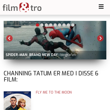
Toggl
navig
SPIDER-MAN: BRAND NEW DAY
i biografen
CHANNING TATUM ER MED I DISSE
6
FILM:
FLY ME TO THE MOON