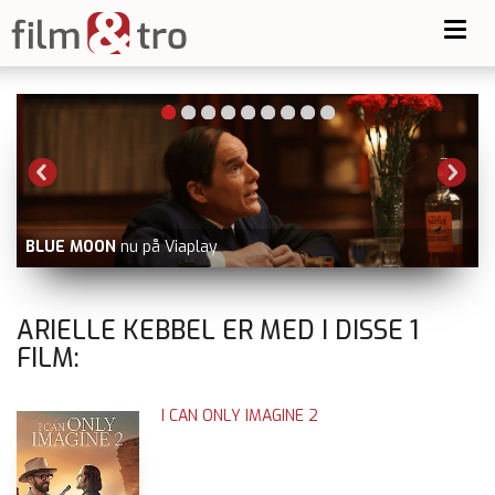
Toggl
navig
BLUE MOON
nu på Viaplay
ARIELLE KEBBEL ER MED I DISSE
1
FILM:
I CAN ONLY IMAGINE 2