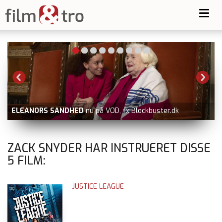
Toggl
navig
-
ELEANORS SANDHED
nu på VOD, fx Blockbuster.dk
ZACK SNYDER HAR INSTRUERET DISSE
5
FILM:
JUSTICE LEAGUE