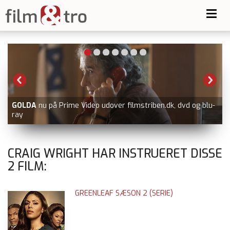
Toggl
navig
GOLDA
nu på Prime Video udover filmstriben.dk, dvd og blu-
ray
CRAIG WRIGHT HAR INSTRUERET DISSE
2
FILM:
GREENLEAF SÆSON 2 (SERIE)