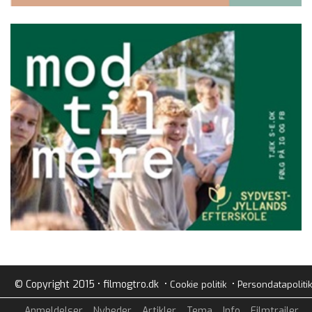
© Copyright 2015 • filmogtro.dk •
•
Cookie politik
Persondatapolitik
Anmeldelser
Nyheder
Artikler
Tema
Info
Filmtrailer