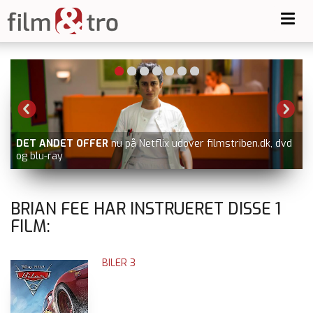
Toggl
navig
, dvd
ELEANORS SANDHED
nu på VOD, fx Blockbuster.dk
BRIAN FEE HAR INSTRUERET DISSE
1
FILM:
BILER 3