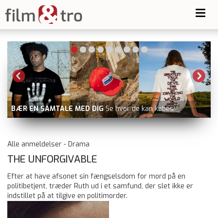
Toggl
navig
BÆR EN SAMTALE MED DIG
Se hvor de kan købes
EL
Alle anmeldelser - Drama
THE UNFORGIVABLE
Efter at have afsonet sin fængselsdom for mord på en
politibetjent, træder Ruth ud i et samfund, der slet ikke er
indstillet på at tilgive en politimorder.