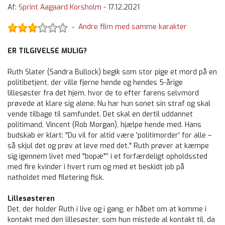
Af:
Sprint Aagaard Korsholm
-
17.12.2021
Andre film med samme karakter
-
ER TILGIVELSE MULIG?
Ruth Slater (Sandra Bullock) begik som stor pige et mord på en
politibetjent, der ville fjerne hende og hendes 5-årige
lillesøster fra det hjem, hvor de to efter farens selvmord
prøvede at klare sig alene. Nu har hun sonet sin straf og skal
vende tilbage til samfundet. Det skal en dertil uddannet
politimand, Vincent (Rob Morgan), hjælpe hende med. Hans
budskab er klart: "Du vil for altid være 'politimorder' for alle –
så skjul det og prøv at leve med det." Ruth prøver at kæmpe
sig igennem livet med "bopæ"” i et forfærdeligt opholdssted
med fire kvinder i hvert rum og med et beskidt job på
natholdet med filetering fisk.
Lillesøsteren
Det, der holder Ruth i live og i gang, er håbet om at komme i
kontakt med den lillesøster, som hun mistede al kontakt til, da