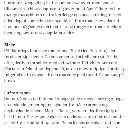
hun kom i fængsel og fik forbud mod samvær med hende.
Lillesøsteren blev adopteret og lever nu et "godt" liv, men har
mange mareridt om de forfærdelige episoder omkring mordet,
uden dog at kunne huske noget klart. Ruth møder en advokat,
som hun pågående overtaler til at arrangere et møde mellem
hende og søsterens adoptivforældre.
Blake
På fileteringsfabrikken møder hun Blake (Jon Bernthal), der
forelsker sig i hende. Da hun vover at fortælle om sin fortid,
afbryder han forholdet med det samme. Det virker som om
Vincents måde at se tingene på, er den eneste rigtige. Samtidig
følger vi de to sønner til den myrdede politimand. De pønser på
hævn.
Luften tabes
Det er således en film med mange gode skuespillere og mange
spændende emner og muligheder for både rørende og
neglebidende scener. Men … Det er, som om der ikke rigtig er
bid i filmen. Der er gode øjeblikke undervejs, men for det meste
er det for klichéfyldt og tamt. Bullock leverer sikkert det, hun