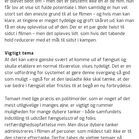
er blevet bedt om – men det er bestemt ikke en af de film, hun
får lov at vise sit fulde potentiale i. Men samtidig er hun vel
stort set den eneste grund til at se filmen – og hvis man kan
klare, at tingene er meget tydelige og groft skåret ud, kan man
få en okay oplevelse ud af den. Der er et par gode twist til
sidst i filmen – men det opleves lidt, som hvis det tabende
hold reducerer med et mål til sidst i kampen.
Vigtigt tema
At det kan være ganske svært at komme ud af fængsel og
skulle etablere en normal tilværelse, vises tydeligt. Det er en
stor udfordring for systemet at gøre denne overgang så god
som muligt – også for at den løsladte ikke skal tænke, at der
var bedre i fængsel eller fristes til at begå en ny forbrydelse.
Temaet med lige præcis en politimorder, som er noget af det
mest utilgivelige i manges øjne, er vigtigt og rummer
muligheden for mange dybere tanker - både samfundets
indstilling til udstået fængselsstraf og folks
retfærdighedsopfattelse mm. Men disse dybere tanker
administreres i filmen af personer, som mildest talt ikke er til
den større eftertanke. Derfor tabes de vigtige temaer på