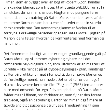
Filmen, som er bygget over en bog af Robert Bloch, handler
om kvinden Marion, som fristes til at stjæle $40.000 for at få
sin elsker, da hun har chancen. Flugten med pengene fører
hende til en overnatning på Bates Motel, som bestyres af den
ensomme Norman, som bor alene på stedet med sin stærkt
dominerende mor. Den overnatning kommer Marion til at
fortryde. Forskellige personer opsøger Bates Motel i jagten på
Marion, og vi følger, hvordan de konfronteres med Norman og
hans mor.
Det fornemmes hurtigt, at der er noget grundlæggende galt på
Bates Motel, og vi kommer dybere og dybere ind i det
raffinerede psykologiske plot, som Hitchcock er en mester i at
udfolde – ikke mindst på et dybde-psykologisk plan. Handlingen
spiller på erotikkens magt i forhold til den smukke Marion og
de forskellige mænd, hun møder. Det er et tema, som også
Hitchcocks senere berømte film "Fuglene" (1963) tematiserer -
bare med omvendt fortegn. Selvom opholdet på Bates Motel
fylder mest i filmen, har forhistorien, som fylder den første
tredjedel, også en betydning. Derfor har filmen også mere at
tilbyde end blot suspense og uhygge. I modsætning til sine