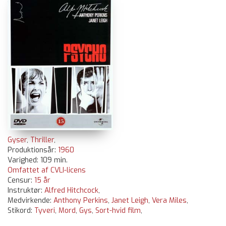
Gyser
,
Thriller
,
Produktionsår:
1960
Varighed: 109 min.
Omfattet af CVLI-licens
Censur:
15 år
Instruktør:
Alfred Hitchcock
,
Medvirkende:
Anthony Perkins
,
Janet Leigh
,
Vera Miles
,
Stikord:
Tyveri
,
Mord
,
Gys
,
Sort-hvid film
,