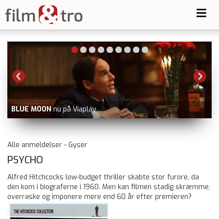
Toggl
navig
MIRAKLET PÅ HUDSONFLODEN
nu på N
Video, Viaplay, dvd og blu-ray
Alle anmeldelser - Gyser
PSYCHO
Alfred Hitchcocks low-budget thriller skabte stor furore, da
den kom i biograferne i 1960. Men kan filmen stadig skræmme,
overraske og imponere mere end 60 år efter premieren?