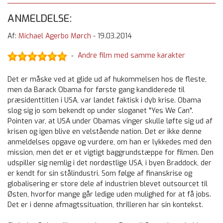
ANMELDELSE:
Af:
Michael Agerbo Mørch
-
19.03.2014
Andre film med samme karakter
-
Det er måske ved at glide ud af hukommelsen hos de fleste,
men da Barack Obama for første gang kandiderede til
præsidenttitlen i USA, var landet faktisk i dyb krise. Obama
slog sig jo som bekendt op under sloganet "Yes We Can".
Pointen var, at USA under Obamas vinger skulle løfte sig ud af
krisen og igen blive en velstående nation. Det er ikke denne
anmeldelses opgave og vurdere, om han er lykkedes med den
mission, men det er et vigtigt baggrundstæppe for filmen. Den
udspiller sig nemlig i det nordøstlige USA, i byen Braddock, der
er kendt for sin stålindustri. Som følge af finanskrise og
globalisering er store dele af industrien blevet outsourcet til
Østen, hvorfor mange går ledige uden mulighed for at få jobs.
Det er i denne afmagtssituation, thrilleren har sin kontekst.