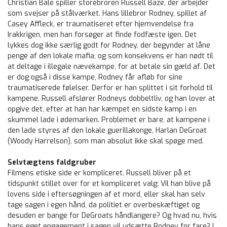
Christian Bale spiller storebroren Russell Baze, der arbejder
som svejser på stålværket. Hans lillebror Rodney, spillet af
Casey Affleck, er traumatiseret efter hjemvendelse fra
Irakkrigen, men han forsøger at finde fodfæste igen. Det
lykkes dog ikke særlig godt for Rodney, der begynder at låne
penge af den lokale mafia, og som konsekvens er han nødt til
at deltage i illegale nævekampe, for at betale sin gæld af. Det
er dog også i disse kampe, Rodney får afløb for sine
traumatiserede følelser. Derfor er han splittet i sit forhold til
kampene. Russell afslører Rodneys dobbeltliv, og han lover at
opgive det, efter at han har kæmpet en sidste kamp i en
skummel lade i ødemarken. Problemet er bare, at kampene i
den lade styres af den lokale guerillakonge, Harlan DeGroat
(Woody Harrelson), som man absolut ikke skal spøge med.
Selvtægtens faldgruber
Filmens etiske side er kompliceret. Russell bliver på et
tidspunkt stillet over for et kompliceret valg: Vil han blive på
lovens side i eftersøgningen af et mord, eller skal han selv
tage sagen i egen hånd, da politiet er overbeskæftiget og
desuden er bange for DeGroats håndlangere? Og hvad nu, hvis
hans eget engagement i sagen vil udsætte Rodney for fare? I