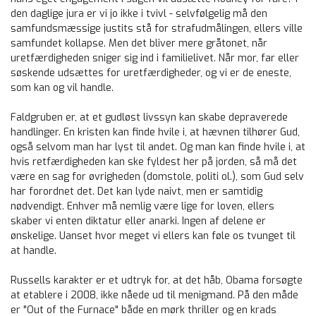
den daglige jura er vi jo ikke i tvivl - selvfølgelig må den
samfundsmæssige justits stå for strafudmålingen, ellers ville
samfundet kollapse. Men det bliver mere gråtonet, når
uretfærdigheden sniger sig ind i familielivet. Når mor, far eller
søskende udsættes for uretfærdigheder, og vi er de eneste,
som kan og vil handle.
Faldgruben er, at et gudløst livssyn kan skabe depraverede
handlinger. En kristen kan finde hvile i, at hævnen tilhører Gud,
også selvom man har lyst til andet. Og man kan finde hvile i, at
hvis retfærdigheden kan ske fyldest her på jorden, så må det
være en sag for øvrigheden (domstole, politi ol.), som Gud selv
har forordnet det. Det kan lyde naivt, men er samtidig
nødvendigt. Enhver må nemlig være lige for loven, ellers
skaber vi enten diktatur eller anarki. Ingen af delene er
ønskelige. Uanset hvor meget vi ellers kan føle os tvunget til
at handle.
Russells karakter er et udtryk for, at det håb, Obama forsøgte
at etablere i 2008, ikke nåede ud til menigmand. På den måde
er "Out of the Furnace" både en mørk thriller og en krads