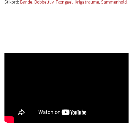
Stikord:
Bande
,
Dobbeltliv
,
Fængsel
,
Krigstraume
,
Sammenhold
,