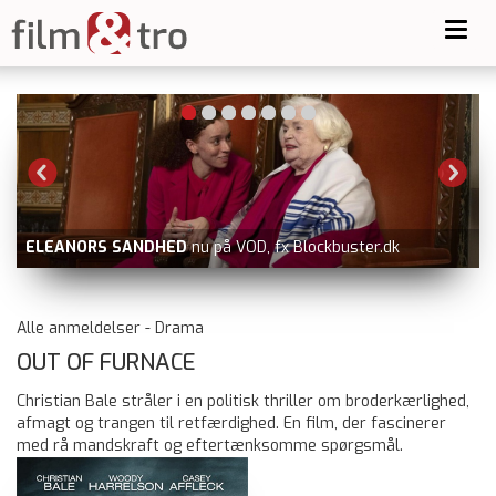
Toggl
navig
TEMA FILM OG TRO-AFTENER
nu samta
x Blockbuster.dk
NICEVILLE
Alle anmeldelser - Drama
OUT OF FURNACE
Christian Bale stråler i en politisk thriller om broderkærlighed,
afmagt og trangen til retfærdighed. En film, der fascinerer
med rå mandskraft og eftertænksomme spørgsmål.