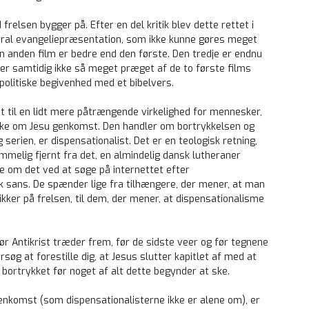
d frelsen bygger på. Efter en del kritik blev dette rettet i
tral evangeliepræsentation, som ikke kunne gøres meget
n anden film er bedre end den første. Den tredje er endnu
er samtidig ikke så meget præget af de to første films
politiske begivenhed med et bibelvers.
 til en lidt mere påtrængende virkelighed for mennesker,
 ikke om Jesu genkomst. Den handler om bortrykkelsen og
serien, er dispensationalist. Det er en teologisk retning,
mmelig fjernt fra det, en almindelig dansk lutheraner
e om det ved at søge på internettet efter
k sans. De spænder lige fra tilhængere, der mener, at man
ikker på frelsen, til dem, der mener, at dispensationalisme
r Antikrist træder frem, før de sidste veer og før tegnene
rsøg at forestille dig, at Jesus slutter kapitlet af med at
 bortrykket før noget af alt dette begynder at ske.
genkomst (som dispensationalisterne ikke er alene om), er