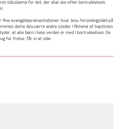
jeret tidsskema for det, der skal ske efter bortrykkelsen.
r.
er fine evangeliepræsentationer, hvor Jesu forsoningsdød på
kæmmes dette desværre andre steder i filmene af baptisten
yder, at alle børn i hele verden er med i bortrykkelsen. De
 for frelse, får vi at vide.