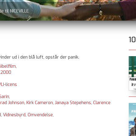
øbes
1
inder ud i den blå luft, opstår der panik.
ibelfilm
,
:
2000
LI-licens
Sarin
,
rad Johnson
,
Kirk Cameron
,
Janaya Stepehens
,
Clarence
d
,
Vidnesbyrd
,
Omvendelse
,