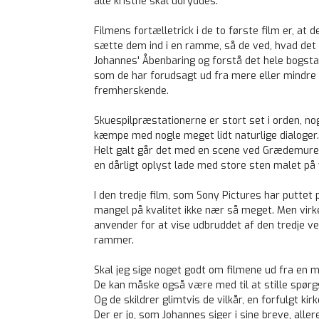
alle kristne skal udryddes.
Filmens fortælletrick i de to første film er, a
sætte dem ind i en ramme, så de ved, hvad det n
Johannes' Åbenbaring og forstå det hele bogstav
som de har forudsagt ud fra mere eller mindre lø
fremherskende.
Skuespilpræstationerne er stort set i orden, no
kæmpe med nogle meget lidt naturlige dialoger. 
Helt galt går det med en scene ved Grædemuren, 
en dårligt oplyst lade med store sten malet p
I den tredje film, som Sony Pictures har puttet
mangel på kvalitet ikke nær så meget. Men virk
anvender for at vise udbruddet af den tredje ve
rammer.
Skal jeg sige noget godt om filmene ud fra en mi
De kan måske også være med til at stille spørg
Og de skildrer glimtvis de vilkår, en forfulgt kir
Der er jo, som Johannes siger i sine breve, alle