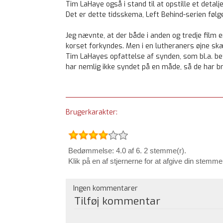
Tim LaHaye også i stand til at opstille et detal
Det er dette tidsskema, Left Behind-serien følge
Jeg nævnte, at der både i anden og tredje film 
korset forkyndes. Men i en lutheraners øjne s
Tim LaHayes opfattelse af synden, som bl.a. bet
har nemlig ikke syndet på en måde, så de har brug
Brugerkarakter:
Bedømmelse: 4.0 af 6. 2 stemme(r).
Klik på en af stjernerne for at afgive din stemme
Ingen kommentarer
Tilføj kommentar