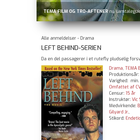
BÆR EN SAMTALE MED DIG
Se hvor de kan k
Alle anmeldelser - Drama
LEFT BEHIND-SERIEN
Da en del passagerer i et rutefly pludselig forsv
Drama
,
TEMA B
Produktionsår
Varighed: min.
Omfattet af CV
Censur:
15 år
Instruktør:
Vic 
Medvirkende:
B
Gilyard Jr.
,
Stikord:
Endeti