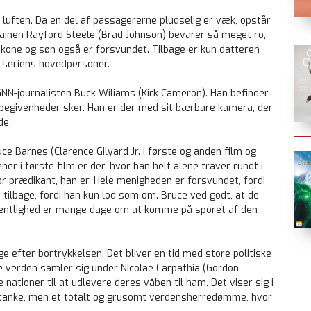
 i luften. Da en del af passagererne pludselig er væk, opstår
tajnen Rayford Steele (Brad Johnson) bevarer så meget ro,
kone og søn også er forsvundet. Tilbage er kun datteren
f seriens hovedpersoner.
N-journalisten Buck Wiliams (Kirk Cameron). Han befinder
 begivenheder sker. Han er der med sit bærbare kamera, der
de.
e Barnes (Clarence Gilyard Jr. i første og anden film og
ner i første film er der, hvor han helt alene traver rundt i
stor prædikant, han er. Hele menigheden er forsvundet, fordi
tilbage, fordi han kun lod som om. Bruce ved godt, at de
ffentlighed er mange dage om at komme på sporet af den
e efter bortrykkelsen. Det bliver en tid med store politiske
le verden samler sig under Nicolae Carpathia (Gordon
e nationer til at udlevere deres våben til ham. Det viser sig i
 i tanke, men et totalt og grusomt verdensherredømme, hvor