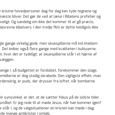
t de kristne hovedpersoner dag for dag kan tyde tegnene og
æste bliver. Det gør de ved at læse i Bibelens profetier og
eligt. Og sandelig om ikke det kommer til at gå præcis,
srevne bibelvers. I den tredje film er dette heldigvis ikke
gle gange virkelig gode, men skuespillerne må ind imellem
Det kniber også flere gange med kvaliteten i kulisserne.
hvor det er tydeligt, at skuespillerne står i et hjørne af
å væggen.
 penge i, så budgettet er fordoblet, forekommer den slags
emidlerne er dog stadig skrabede. Den vigtigste effekt, man
rdenskrig, er puds, der drysser fra loftet, når bomberne
n synsvinkel, er det, at de sætter fokus på de sidste tider.
smålet: Er jeg rede til at møde Jesus, når han kommer igen?
ke står i, og de valgsituationer en kristen kan møde i dag.
rede mange antikrister i omløb.