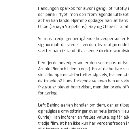
Handlingen sparkes for alvor i gang i et rutefly
der panik i flyet, men den fremragende luftkap
at han kan lande. Hjemme opdager han, at hans 
Chloe (Janaya Stepehens). Ray og Chloe er to a
Seriens tredje gennemgående hovedperson er GN
sig normalt de steder i verden, hvor afgørende
sætter ham i stand til at sende direkte worldwi
Den fjerde hovedperson er den sorte pastor Bruc
Arnold Pinnoch i den tredje). En af de bedste sce
sin kirke og ironisk fortæller sig selv, hvilken 
de troede på hans forkyndelse, men han er selv 
frelste er blevet bortrykket, men den brede o
forklaring.
Left Behind-serien handler om dem, der er tilbag
og religiøse omvæltninger over hele jorden. He
Currie). Han indfører en fælles valuta, og får all
tredje film, at han ikke kun har verdensfreden