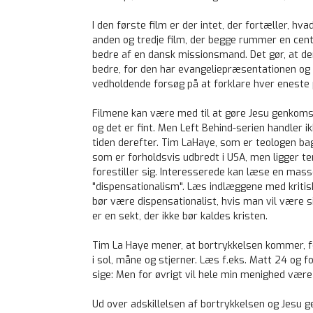
I den første film er der intet, der fortæller, hva
anden og tredje film, der begge rummer en cen
bedre af en dansk missionsmand. Det gør, at de
bedre, for den har evangeliepræsentationen og 
vedholdende forsøg på at forklare hver eneste 
Filmene kan være med til at gøre Jesu genkomst
og det er fint. Men Left Behind-serien handler
tiden derefter. Tim LaHaye, som er teologen bag 
som er forholdsvis udbredt i USA, men ligger te
forestiller sig. Interesserede kan læse en mass
"dispensationalism". Læs indlæggene med kritis
bør være dispensationalist, hvis man vil være s
er en sekt, der ikke bør kaldes kristen.
Tim La Haye mener, at bortrykkelsen kommer, fø
i sol, måne og stjerner. Læs f.eks. Matt 24 og fo
sige: Men for øvrigt vil hele min menighed være
Ud over adskillelsen af bortrykkelsen og Jesu 