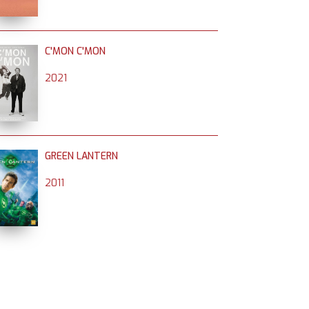
C'MON C'MON
2021
GREEN LANTERN
2011