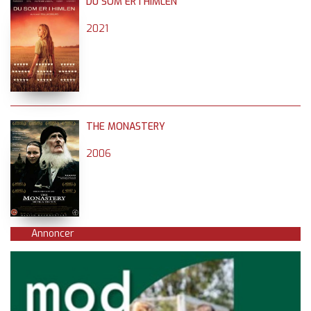
DU SOM ER I HIMLEN
2021
THE MONASTERY
2006
Annoncer