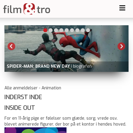
Toggl
navig
SPIDER-MAN: BRAND NEW DAY
i biografen
Alle anmeldelser - Animation
INDERST INDE
INSIDE OUT
For en 11-årig pige er følelser som glæde, sorg, vrede osv.
blevet animerede figurer, der bor på et kontor i hendes hoved.