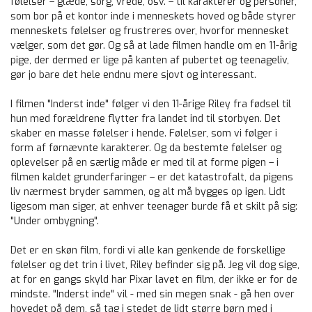
følelser – glæde, sorg, vrede, osv. – til karakterer og personer,
som bor på et kontor inde i menneskets hoved og både styrer
menneskets følelser og frustreres over, hvorfor mennesket
vælger, som det gør. Og så at lade filmen handle om en 11-årig
pige, der dermed er lige på kanten af pubertet og teenageliv,
gør jo bare det hele endnu mere sjovt og interessant.
I filmen "Inderst inde" følger vi den 11-årige Riley fra fødsel til
hun med forældrene flytter fra landet ind til storbyen. Det
skaber en masse følelser i hende. Følelser, som vi følger i
form af førnævnte karakterer. Og da bestemte følelser og
oplevelser på en særlig måde er med til at forme pigen – i
filmen kaldet grunderfaringer – er det katastrofalt, da pigens
liv nærmest bryder sammen, og alt må bygges op igen. Lidt
ligesom man siger, at enhver teenager burde få et skilt på sig:
"Under ombygning".
Det er en skøn film, fordi vi alle kan genkende de forskellige
følelser og det trin i livet, Riley befinder sig på. Jeg vil dog sige,
at for en gangs skyld har Pixar lavet en film, der ikke er for de
mindste. "Inderst inde" vil - med sin megen snak - gå hen over
hovedet på dem, så tag i stedet de lidt større børn med i