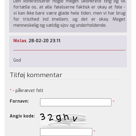
Den konkretiserer nogle meget ukonkrete ting og vil
fortælle os, at alle følelserne faktisk er okay at føle -
vi kan ikke bare være glade hele tiden, men vi har brug
for tristhed ind imellem, og det er okay. Meget
menneskelig og vældig sjov og underholdende.
Niclas
,
28-02-20 23:11
:
God
Tilføj kommentar
*
- påkrævet felt
Fornavn:
*
Angiv kode:
*