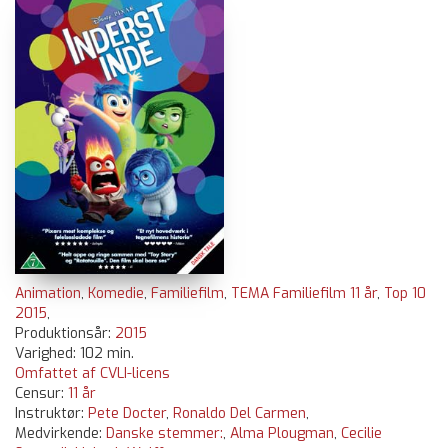
Animation
,
Komedie
,
Familiefilm
,
TEMA Familiefilm 11 år
,
Top 10
2015
,
Produktionsår:
2015
Varighed: 102 min.
Omfattet af CVLI-licens
Censur:
11 år
Instruktør:
Pete Docter
,
Ronaldo Del Carmen
,
Medvirkende:
Danske stemmer:
,
Alma Plougman
,
Cecilie