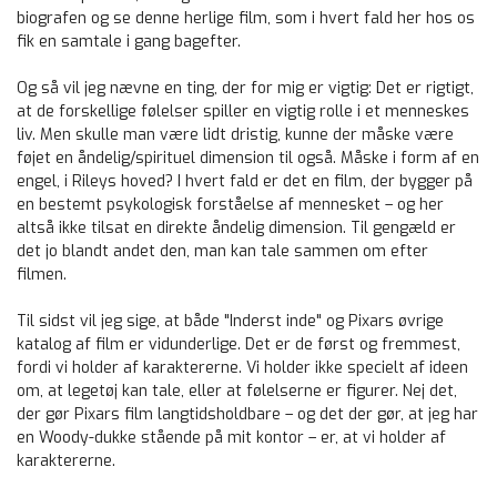
biografen og se denne herlige film, som i hvert fald her hos os
fik en samtale i gang bagefter.
Og så vil jeg nævne en ting, der for mig er vigtig: Det er rigtigt,
at de forskellige følelser spiller en vigtig rolle i et menneskes
liv. Men skulle man være lidt dristig, kunne der måske være
føjet en åndelig/spirituel dimension til også. Måske i form af en
engel, i Rileys hoved? I hvert fald er det en film, der bygger på
en bestemt psykologisk forståelse af mennesket – og her
altså ikke tilsat en direkte åndelig dimension. Til gengæld er
det jo blandt andet den, man kan tale sammen om efter
filmen.
Til sidst vil jeg sige, at både "Inderst inde" og Pixars øvrige
katalog af film er vidunderlige. Det er de først og fremmest,
fordi vi holder af karaktererne. Vi holder ikke specielt af ideen
om, at legetøj kan tale, eller at følelserne er figurer. Nej det,
der gør Pixars film langtidsholdbare – og det der gør, at jeg har
en Woody-dukke stående på mit kontor – er, at vi holder af
karaktererne.