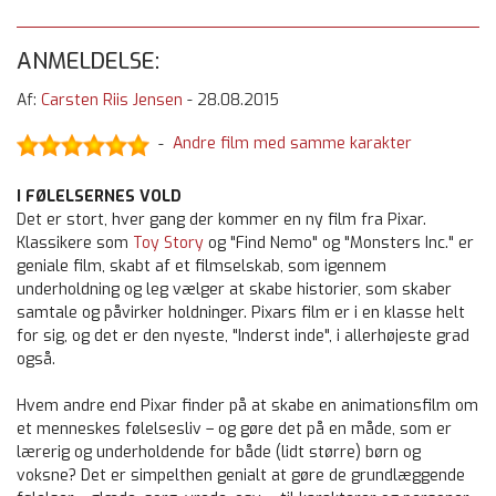
ANMELDELSE:
Af:
Carsten Riis Jensen
-
28.08.2015
Andre film med samme karakter
-
I FØLELSERNES VOLD
Det er stort, hver gang der kommer en ny film fra Pixar.
Klassikere som
Toy Story
og "Find Nemo" og "Monsters Inc." er
geniale film, skabt af et filmselskab, som igennem
underholdning og leg vælger at skabe historier, som skaber
samtale og påvirker holdninger. Pixars film er i en klasse helt
for sig, og det er den nyeste, "Inderst inde", i allerhøjeste grad
også.
Hvem andre end Pixar finder på at skabe en animationsfilm om
et menneskes følelsesliv – og gøre det på en måde, som er
lærerig og underholdende for både (lidt større) børn og
voksne? Det er simpelthen genialt at gøre de grundlæggende