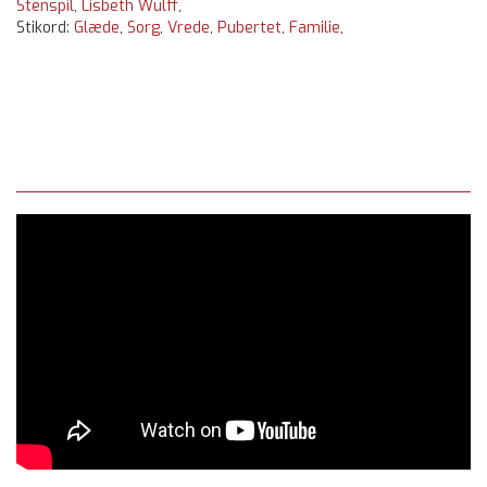
Stenspil
,
Lisbeth Wulff
,
Stikord:
Glæde
,
Sorg
,
Vrede
,
Pubertet
,
Familie
,