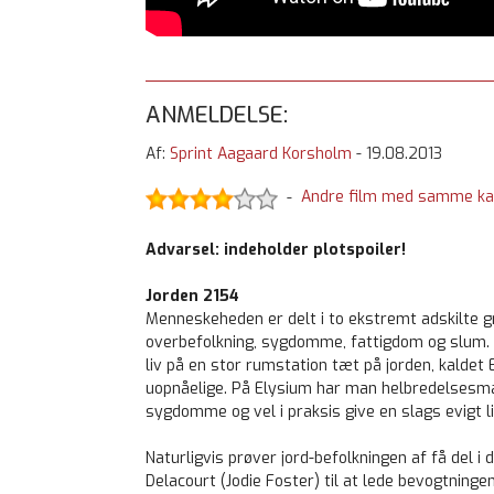
ANMELDELSE:
Af:
Sprint Aagaard Korsholm
-
19.08.2013
Andre film med samme ka
-
Advarsel: indeholder plotspoiler!
Jorden 2154
Menneskeheden er delt i to ekstremt adskilte gru
overbefolkning, sygdomme, fattigdom og slum. I
liv på en stor rumstation tæt på jorden, kaldet
uopnåelige. På Elysium har man helbredelsesmaski
sygdomme og vel i praksis give en slags evigt li
Naturligvis prøver jord-befolkningen af få del i
Delacourt (Jodie Foster) til at lede bevogtninge