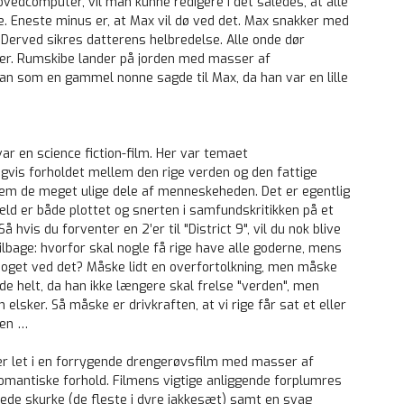
vedcomputer, vil man kunne redigere i det således, at alle
e. Eneste minus er, at Max vil dø ved det. Max snakker med
Derved sikres datterens helbredelse. Alle onde dør
er. Rumskibe lander på jorden med masser af
dan som en gammel nonne sagde til Max, da han var en lille
 var en science fiction-film. Her var temaet
ligvis forholdet mellem den rige verden og den fattige
llem de meget ulige dele af menneskeheden. Det er egentlig
gæld er både plottet og snerten i samfundskritikken på et
å hvis du forventer en 2’er til "District 9", vil du nok blive
 tilbage: hvorfor skal nogle få rige have alle goderne, mens
 noget ved det? Måske lidt en overfortolkning, men måske
nde helt, da han ikke længere skal frelse "verden", men
elsker. Så måske er drivkraften, at vi rige får sat et eller
den …
er let i en forrygende drengerøvsfilm med masser af
omantiske forhold. Filmens vigtige anliggende forplumres
de skurke (de fleste i dyre jakkesæt) samt en svag