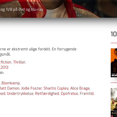
r og 11/8 på dvd og blu-ray
1
erne er ekstremt ulige fordelt. En forrygende
gsmål.
fiction
,
Thriller
,
:
2013
in.
ll Blomkamp
,
Matt Damon
,
Jodie Foster
,
Sharlto Copley
,
Alice Braga
,
hed
,
Undertrykkelse
,
Retfærdighed
,
Opofrelse
,
Fremtid
,