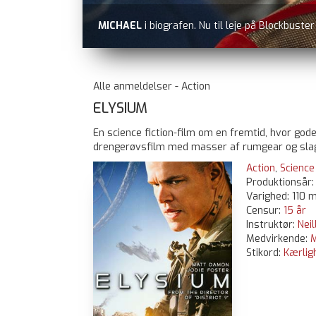
MICHAEL
i biografen. Nu til leje på Blockbuste
Alle anmeldelser - Action
ELYSIUM
En science fiction-film om en fremtid, hvor god
drengerøvsfilm med masser af rumgear og sla
Action
,
Science 
Produktionsår
Varighed: 110 m
Censur:
15 år
Instruktør:
Nei
Medvirkende:
Stikord:
Kærlig