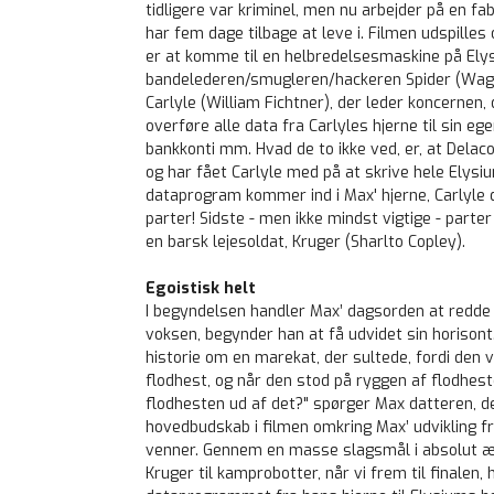
tidligere var kriminel, men nu arbejder på en fa
har fem dage tilbage at leve i. Filmen udspilles
er at komme til en helbredelsesmaskine på Ely
bandelederen/smugleren/hackeren Spider (Wagne
Carlyle (William Fichtner), der leder koncernen,
overføre alle data fra Carlyles hjerne til sin e
bankkonti mm. Hvad de to ikke ved, er, at Dela
og har fået Carlyle med på at skrive hele Elysi
dataprogram kommer ind i Max' hjerne, Carlyle 
parter! Sidste - men ikke mindst vigtige - parte
en barsk lejesoldat, Kruger (Sharlto Copley).
Egoistisk helt
I begyndelsen handler Max’ dagsorden at redde s
voksen, begynder han at få udvidet sin horisont.
historie om en marekat, der sultede, fordi den va
flodhest, og når den stod på ryggen af flodheste
flodhesten ud af det?" spørger Max datteren, de
hovedbudskab i filmen omkring Max’ udvikling fra
venner. Gennem en masse slagsmål i absolut ægt
Kruger til kamprobotter, når vi frem til finalen,