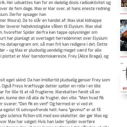
brik. Her udsættes han for en dødelig dosis radioaktivitet og
 over de fem dage. Max er klar over, at hans eneste redning
sium. Derfor opsøger han
r Moura). De to slår en handel af: Max skal kidnappe
 der leverer højteknologiske våben til Elysium. Max skal
gen, hvorefter Spider derfra kan tappe oplysninger om
court har planlagt at overtaget herredømmet over Elysium
ums dataprogram om, så man frit kan redigere i det. Dette
dør – og Max er pludselig uendelig meget værd for alle
r i plottet er Max’ barndomskæreste, Frey (Alice Braga), og
it eget skind. Da han imidlertid pludselig genser Frey som
 Også Freys kræftsyge datter spiller en rolle i en lille
r for lille til at nå frugterne. Marekatten fandt så en
n, kunne den nå alle de frugter, den ville. "Men hvad fik
r svarer: "Den fik en ven!" Og hermed er vi ved et
 egoist til selvopofrende helt: hans "gevinst" er at få
e science fiction-stil med exo-skeletter, der gør Max og
 hvor Max har valget: Hvis han lader Spider overføre