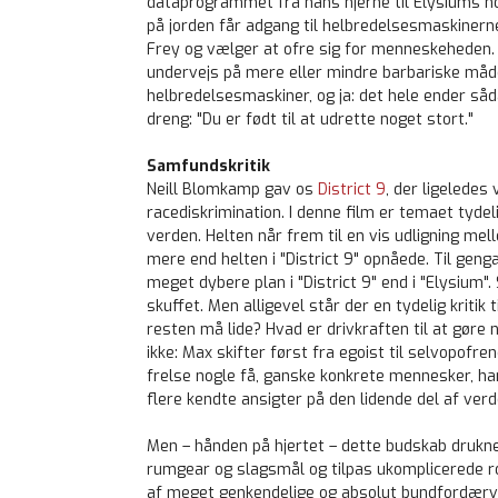
dataprogrammet fra hans hjerne til Elysiums ho
på jorden får adgang til helbredelsesmaskinern
Frey og vælger at ofre sig for menneskeheden. 
undervejs på mere eller mindre barbariske måd
helbredelsesmaskiner, og ja: det hele ender så
dreng: "Du er født til at udrette noget stort."
Samfundskritik
Neill Blomkamp gav os
District 9
, der ligeledes
racediskrimination. I denne film er temaet tyde
verden. Helten når frem til en vis udligning me
mere end helten i "District 9" opnåede. Til gen
meget dybere plan i "District 9" end i "Elysium". S
skuffet. Men alligevel står der en tydelig kritik
resten må lide? Hvad er drivkraften til at gøre
ikke: Max skifter først fra egoist til selvopofre
frelse nogle få, ganske konkrete mennesker, han 
flere kendte ansigter på den lidende del af ver
Men – hånden på hjertet – dette budskab drukn
rumgear og slagsmål og tilpas ukomplicerede r
af meget genkendelige og absolut bundfordærve