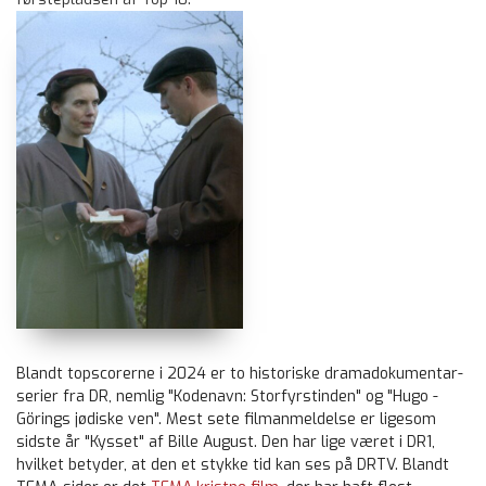
Blandt topscorerne i 2024 er to historiske dramadokumentar-
serier fra DR, nemlig "Kodenavn: Storfyrstinden" og "Hugo -
Görings jødiske ven". Mest sete filmanmeldelse er ligesom
sidste år "Kysset" af Bille August. Den har lige været i DR1,
hvilket betyder, at den et stykke tid kan ses på DRTV. Blandt