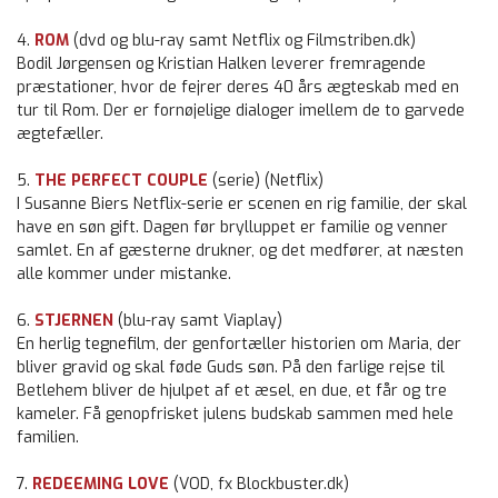
4.
ROM
(dvd og blu-ray samt Netflix og Filmstriben.dk)
Bodil Jørgensen og Kristian Halken leverer fremragende
præstationer, hvor de fejrer deres 40 års ægteskab med en
tur til Rom. Der er fornøjelige dialoger imellem de to garvede
ægtefæller.
5.
THE PERFECT COUPLE
(serie) (Netflix)
I Susanne Biers Netflix-serie er scenen en rig familie, der skal
have en søn gift. Dagen før brylluppet er familie og venner
samlet. En af gæsterne drukner, og det medfører, at næsten
alle kommer under mistanke.
6.
STJERNEN
(blu-ray samt Viaplay)
En herlig tegnefilm, der genfortæller historien om Maria, der
bliver gravid og skal føde Guds søn. På den farlige rejse til
Betlehem bliver de hjulpet af et æsel, en due, et får og tre
kameler. Få genopfrisket julens budskab sammen med hele
familien.
7.
REDEEMING LOVE
(VOD, fx Blockbuster.dk)