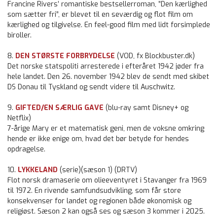
Francine Rivers’ romantiske bestsellerroman, ”Den kærlighed
som sætter fri”, er blevet til en seværdig og flot film om
kærlighed og tilgivelse. En feel-good film med lidt forsimplede
biroller.
8.
DEN STØRSTE FORBRYDELSE
(VOD, fx Blockbuster.dk)
Det norske statspoliti arresterede i efteråret 1942 jøder fra
hele landet. Den 26. november 1942 blev de sendt med skibet
DS Donau til Tyskland og sendt videre til Auschwitz.
9.
GIFTED/EN SÆRLIG GAVE
(blu-ray samt Disney+ og
Netflix)
7-årige Mary er et matematisk geni, men de voksne omkring
hende er ikke enige om, hvad det bør betyde for hendes
opdragelse.
10.
LYKKELAND
(serie)(sæson 1) (DRTV)
Flot norsk dramaserie om olieeventyret i Stavanger fra 1969
til 1972. En rivende samfundsudvikling, som får store
konsekvenser for landet og regionen både økonomisk og
religiøst. Sæson 2 kan også ses og sæson 3 kommer i 2025.