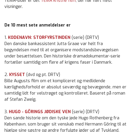
TEMA-sider er det
TEMA kristne film
, der har haft flest
visninger.
De 10 mest sete anmeldelser er
1.
KODENAVN: STORFYRSTINDEN
(serie) (DRTV)
Den danske bankassistent Jutta Graae var helt fra
begyndelsen med til at organisere modstandsbevægelsen
under besættelsen. Den historiske dramadokumentar-serie
fortæller samtidig om flere af krigens faser i Danmark.
2.
KYSSET
(dvd og pt. DRTV)
Bille Augusts film om et kompliceret og medlidende
kærlighedsforhold er absolut seværdig og bevægende, men er
samtidig lidt for velstrøget og kontrolleret. Baseret på roman
af Stefan Zweig.
3.
HUGO - GÖRINGS JØDISKE VEN
(serie) (DRTV)
Den sande historie om den tyske jøde Hugo Rothenberg fra
København, som bruger sit venskab med Hermann Göring til at
hjælpe sine søstre og andre forfulgte jøder ud af Tyskland.