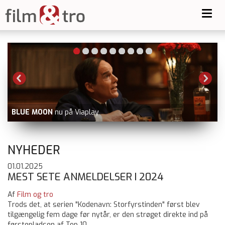
Toggl
navig
BLUE MOON
nu på Viaplay
NYHEDER
01.01.2025
MEST SETE ANMELDELSER I 2024
Af
Film og tro
Trods det, at serien "Kodenavn: Storfyrstinden" først blev
tilgængelig fem dage før nytår, er den strøget direkte ind på
førstepladsen af Top 10.