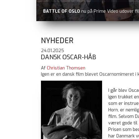
BATTLE OF OSLO
nu på Prime Video udover fi
NYHEDER
24.01.2025
DANSK OSCAR-HÅB
Af
Christian Thomsen
Igen er en dansk film blevet Oscarnomimeret i k
I går blev Osca
igen trukket en
som er instrue
Horn, er nemli
film. Selvom Da
været gode til
Prisen som bed
har Danmark vu