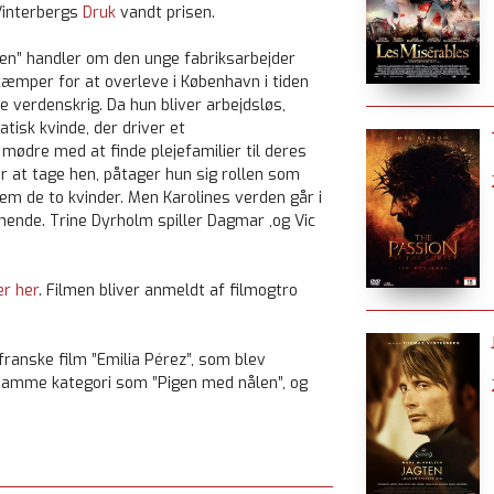
interbergs
Druk
vandt prisen.
en” handler om den unge fabriksarbejder
kæmper for at overleve i København i tiden
te verdenskrig. Da hun bliver arbejdsløs,
tisk kvinde, der driver et
ødre med at finde plejefamilier til deres
r at tage hen, påtager hun sig rollen som
m de to kvinder. Men Karolines verden går i
hende. Trine Dyrholm spiller Dagmar ,og Vic
er her
. Filmen bliver anmeldt af filmogtro
ranske film ”Emilia Pérez”, som blev
 i samme kategori som ”Pigen med nålen”, og