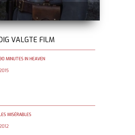
MICHAEL
i bi
DIG VALGTE FILM
90 MINUTES IN HEAVEN
2015
LES MISÉRABLES
2012