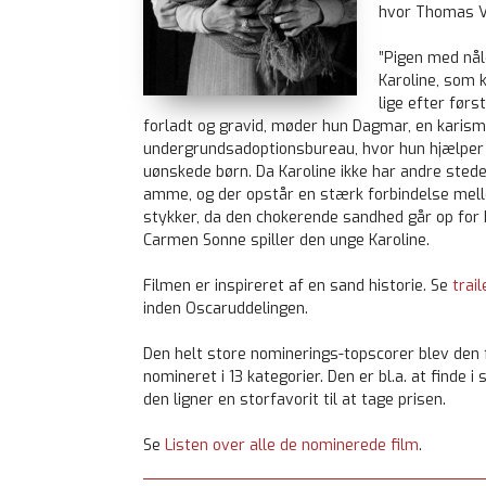
hvor Thomas V
”Pigen med nål
Karoline, som 
lige efter førs
forladt og gravid, møder hun Dagmar, en karisma
undergrundsadoptionsbureau, hvor hun hjælper m
uønskede børn. Da Karoline ikke har andre stede
amme, og der opstår en stærk forbindelse melle
stykker, da den chokerende sandhed går op for 
Carmen Sonne spiller den unge Karoline.
Filmen er inspireret af en sand historie. Se
trail
inden Oscaruddelingen.
Den helt store nominerings-topscorer blev den f
nomineret i 13 kategorier. Den er bl.a. at finde
den ligner en storfavorit til at tage prisen.
Se
Listen over alle de nominerede film
.