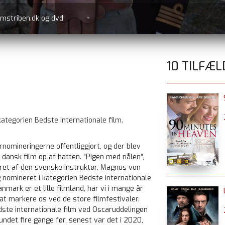
lmstriben.dk og dvd
10 TILFÆL
ategorien Bedste internationale film.
rnomineringerne offentliggjort, og der blev
 dansk film op af hatten. ”Pigen med nålen”,
ret af den svenske instruktør, Magnus von
g nomineret i kategorien Bedste internationale
nmark er et lille filmland, har vi i mange år
 at markere os ved de store filmfestivaler.
ste internationale film ved Oscaruddelingen
ndet fire gange før, senest var det i 2020,