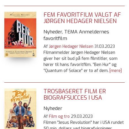
FEM FAVORITFILM VALGT AF
JØRGEN HEDAGER NIELSEN
Nyheder, TEMA Anmeldernes
favoritfilm
Af
Jørgen Hedager Nielsen
31.03.2023
Filmanmelder Jørgen Hedager Nielsen
giver her sit bud på fem filmtitler, som
hører til hans favoritfilm. ”Ben Hur" og
”Quantum of Solace" er to af dem.
[mere]
TROSBASERET FILM ER
BIOGRAFSUCCES I USA
Nyheder
Af
Film og tro
29.03.2023
Filmen "Jesus Revolution" har i USA rundet
50 mio. dollars ved biografvisninger.