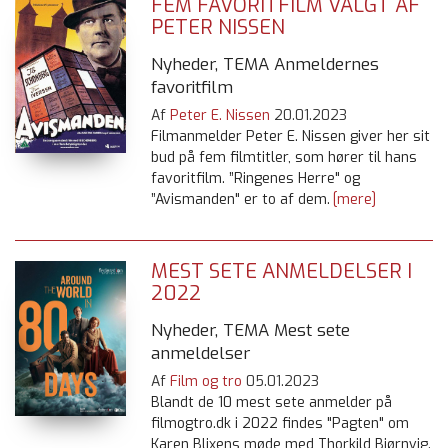
FEM FAVORITFILM VALGT AF
PETER NISSEN
Nyheder, TEMA Anmeldernes
favoritfilm
Af
Peter E. Nissen
20.01.2023
Filmanmelder Peter E. Nissen giver her sit
bud på fem filmtitler, som hører til hans
favoritfilm. ”Ringenes Herre" og
”Avismanden" er to af dem.
[mere]
MEST SETE ANMELDELSER I
2022
Nyheder, TEMA Mest sete
anmeldelser
Af
Film og tro
05.01.2023
Blandt de 10 mest sete anmelder på
filmogtro.dk i 2022 findes "Pagten" om
Karen Blixens møde med Thorkild Bjørnvig.