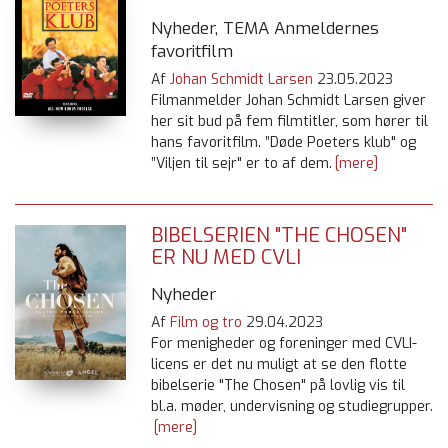
Nyheder, TEMA Anmeldernes
favoritfilm
Af
Johan Schmidt Larsen
23.05.2023
Filmanmelder Johan Schmidt Larsen giver
her sit bud på fem filmtitler, som hører til
hans favoritfilm. ”Døde Poeters klub" og
”Viljen til sejr" er to af dem.
[mere]
BIBELSERIEN "THE CHOSEN"
ER NU MED CVLI
Nyheder
Af
Film og tro
29.04.2023
For menigheder og foreninger med CVLI-
licens er det nu muligt at se den flotte
bibelserie "The Chosen" på lovlig vis til
bl.a. møder, undervisning og studiegrupper.
[mere]