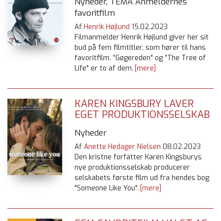
Nyheder, TEMA Anmeldernes
favoritfilm
Af
Henrik Højlund
15.02.2023
Filmanmelder Henrik Højlund giver her sit
bud på fem filmtitler, som hører til hans
favoritfilm. ”Gøgereden" og ”The Tree of
Life" er to af dem.
[mere]
KAREN KINGSBURY LAVER
EGET PRODUKTIONSSELSKAB
Nyheder
Af
Anette Hedager Nielsen
08.02.2023
Den kristne forfatter Karen Kingsburys
nye produktionsselskab producerer
selskabets første film ud fra hendes bog
"Someone Like You".
[mere]