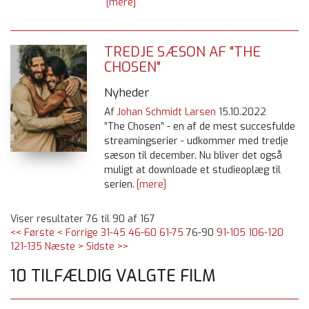
[mere]
TREDJE SÆSON AF "THE
CHOSEN"
Nyheder
Af
Johan Schmidt Larsen
15.10.2022
”The Chosen” - en af de mest succesfulde
streamingserier - udkommer med tredje
sæson til december. Nu bliver det også
muligt at downloade et studieoplæg til
serien.
[mere]
Viser resultater 76 til 90 af 167
<< Første
< Forrige
31-45
46-60
61-75
76-90
91-105
106-120
121-135
Næste >
Sidste >>
10 TILFÆLDIG VALGTE FILM