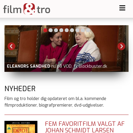
Toggl
navig
BLUE MOON
nu på Viaplay
V
NYHEDER
Film og tro holder dig opdateret om bl.a. kommende
filmproduktioner, biografpremierer, dvd-udgivelser.
FEM FAVORITFILM VALGT AF
JOHAN SCHMIDT LARSEN