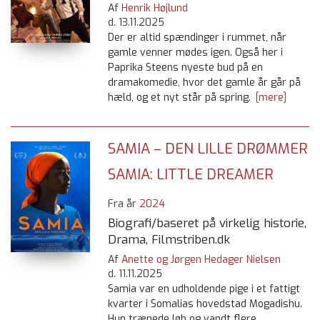
Af
Henrik Højlund
d.
13.11.2025
Der er altid spændinger i rummet, når
gamle venner mødes igen. Også her i
Paprika Steens nyeste bud på en
dramakomedie, hvor det gamle år går på
hæld, og et nyt står på spring.
[mere]
SAMIA – DEN LILLE DRØMMER
SAMIA: LITTLE DREAMER
Fra år
2024
Biografi/baseret på virkelig historie,
Drama, Filmstriben.dk
Af
Anette og Jørgen Hedager Nielsen
d.
11.11.2025
Samia var en udholdende pige i et fattigt
kvarter i Somalias hovedstad Mogadishu.
Hun trænede løb og vandt flere