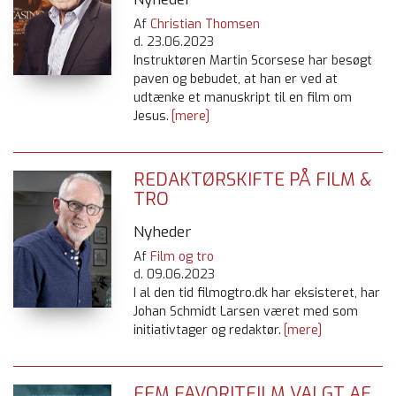
Af
Christian Thomsen
d.
23.06.2023
Instruktøren Martin Scorsese har besøgt
paven og bebudet, at han er ved at
udtænke et manuskript til en film om
Jesus.
[mere]
REDAKTØRSKIFTE PÅ FILM &
TRO
Nyheder
Af
Film og tro
d.
09.06.2023
I al den tid filmogtro.dk har eksisteret, har
Johan Schmidt Larsen været med som
initiativtager og redaktør.
[mere]
FEM FAVORITFILM VALGT AF