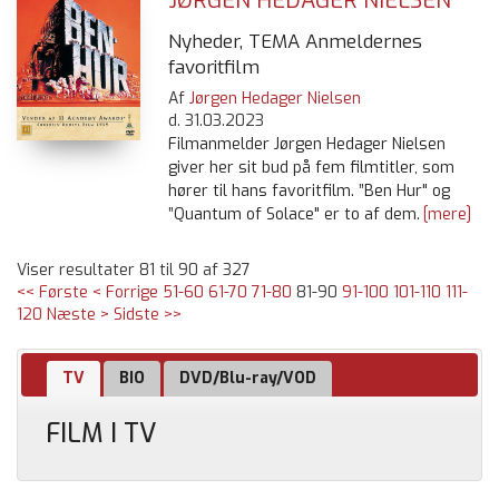
JØRGEN HEDAGER NIELSEN
Nyheder, TEMA Anmeldernes
favoritfilm
Af
Jørgen Hedager Nielsen
d.
31.03.2023
Filmanmelder Jørgen Hedager Nielsen
giver her sit bud på fem filmtitler, som
hører til hans favoritfilm. ”Ben Hur" og
”Quantum of Solace" er to af dem.
[mere]
Viser resultater 81 til 90 af 327
<< Første
< Forrige
51-60
61-70
71-80
81-90
91-100
101-110
111-
120
Næste >
Sidste >>
TV
BIO
DVD/Blu-ray/VOD
FILM I TV