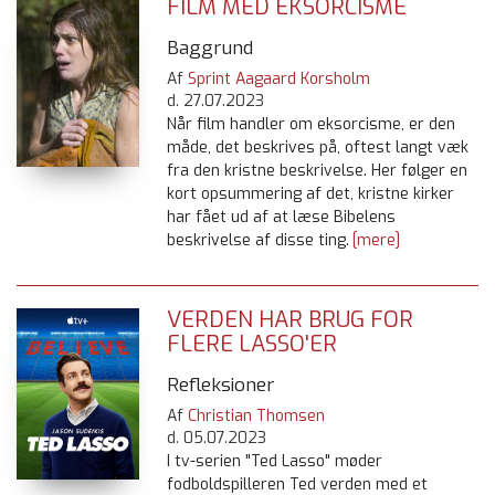
FILM MED EKSORCISME
Baggrund
Af
Sprint Aagaard Korsholm
d.
27.07.2023
Når film handler om eksorcisme, er den
måde, det beskrives på, oftest langt væk
fra den kristne beskrivelse. Her følger en
kort opsummering af det, kristne kirker
har fået ud af at læse Bibelens
beskrivelse af disse ting.
[mere]
VERDEN HAR BRUG FOR
FLERE LASSO'ER
Refleksioner
Af
Christian Thomsen
d.
05.07.2023
I tv-serien "Ted Lasso" møder
fodboldspilleren Ted verden med et