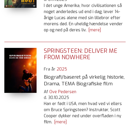
I det unge Amerika, hvor civilisationen så
noget anderledes ud end i dag, lever 14-
årige Lucas alene med sin lillebror efter
morens død. En uheldig hændelse vender
op og ned på deres liv.
[mere]
SPRINGSTEEN: DELIVER ME
FROM NOWHERE
Fra år
2025
Biografi/baseret på virkelig historie,
Drama, TEMA Biografiske film
Af
Ove Pedersen
d.
30.10.2025
Han er født i USA, men hvad ved vi ellers
om Bruce Springsteen? Instruktør, Scott
Cooper dykker ned under overfladen i ny
film.
[mere]