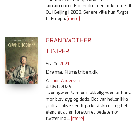
konkurrencer. Hun endte med at komme til
OL i Beijing i 2008. Senere ville hun flygte
til Europa.
[mere]
GRANDMOTHER
JUNIPER
Fra år
2021
Drama, Filmstriben.dk
Af
Finn Andersen
d.
06.11.2025
Teenageren Sam er ulykkelig over, at hans
mor blev syg og døde. Det var heller ikke
godt at blive sendt på kostskole – og helt
elendigt at en forstyrret bedstemor
flytter ind ...
[mere]