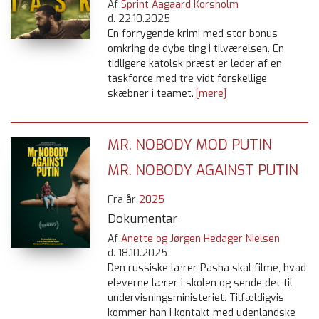
Af
Sprint Aagaard Korsholm
d.
22.10.2025
En forrygende krimi med stor bonus
omkring de dybe ting i tilværelsen. En
tidligere katolsk præst er leder af en
taskforce med tre vidt forskellige
skæbner i teamet.
[mere]
MR. NOBODY MOD PUTIN
MR. NOBODY AGAINST PUTIN
Fra år
2025
Dokumentar
Af
Anette og Jørgen Hedager Nielsen
d.
18.10.2025
Den russiske lærer Pasha skal filme, hvad
eleverne lærer i skolen og sende det til
undervisningsministeriet. Tilfældigvis
kommer han i kontakt med udenlandske