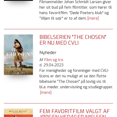
Filmanmelder Johan Schmidt Larsen giver
her sit bud på fem filmtitler, som hører til
hans favoritfilm. ”Døde Poeters klub" og
”Viljen til sejr" er to af dem.
[mere]
BIBELSERIEN "THE CHOSEN"
ER NU MED CVLI
Nyheder
Af
Film og tro
d.
29.04.2023
For menigheder og foreninger med CVLI-
licens er det nu muligt at se den flotte
bibelserie "The Chosen" på lovlig vis til
bl.a. møder, undervisning og studiegrupper.
[mere]
FEM FAVORITFILM VALGT AF