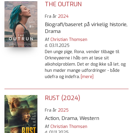
THE OUTRUN
Fra år
2024
Biografi/baseret på virkelig historie,
Drama
Af
Christian Thomsen
d.
03.11.2025
Den unge pige, Rona, vender tilbage til
Orkneyøerne i håb om at løse sit
alkoholproblem. Det er dog ikke så let, og
hun møder mange udfordringer - både
udefra og indefra.
[mere]
RUST (2024)
Fra år
2025
Action, Drama, Western
Af
Christian Thomsen
d.
01.11.2025