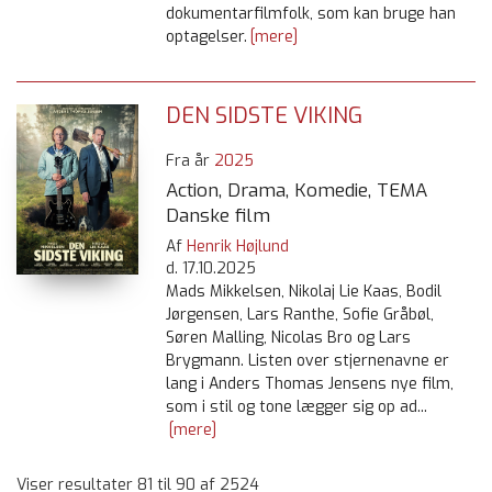
dokumentarfilmfolk, som kan bruge han
optagelser.
[mere]
DEN SIDSTE VIKING
Fra år
2025
Action, Drama, Komedie, TEMA
Danske film
Af
Henrik Højlund
d.
17.10.2025
Mads Mikkelsen, Nikolaj Lie Kaas, Bodil
Jørgensen, Lars Ranthe, Sofie Gråbøl,
Søren Malling, Nicolas Bro og Lars
Brygmann. Listen over stjernenavne er
lang i Anders Thomas Jensens nye film,
som i stil og tone lægger sig op ad...
[mere]
Viser resultater 81 til 90 af 2524