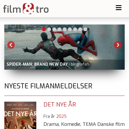
Toggl
navig
BLUE MOON
nu på Viaplay
NYESTE FILMANMELDELSER
DET NYE ÅR
Fra år
2025
Drama, Komedie, TEMA Danske film