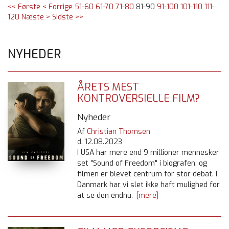
<< Første
< Forrige
51-60
61-70
71-80
81-90
91-100
101-110
111-
120
Næste >
Sidste >>
NYHEDER
ÅRETS MEST
KONTROVERSIELLE FILM?
Nyheder
Af
Christian Thomsen
d.
12.08.2023
I USA har mere end 9 millioner mennesker
set "Sound of Freedom" i biografen, og
filmen er blevet centrum for stor debat. I
Danmark har vi slet ikke haft mulighed for
at se den endnu.
[mere]