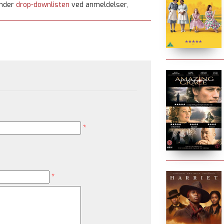
under
drop-downlisten
ved anmeldelser,
*
*