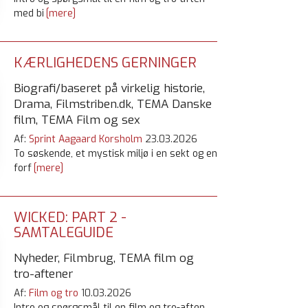
med bi
[mere]
KÆRLIGHEDENS GERNINGER
Biografi/baseret på virkelig historie,
Drama, Filmstriben.dk, TEMA Danske
film, TEMA Film og sex
Af:
Sprint Aagaard Korsholm
23.03.2026
To søskende, et mystisk miljø i en sekt og en
forf
[mere]
WICKED: PART 2 -
SAMTALEGUIDE
Nyheder, Filmbrug, TEMA film og
tro-aftener
Af:
Film og tro
10.03.2026
Intro og spørgsmål til en film og tro-aften