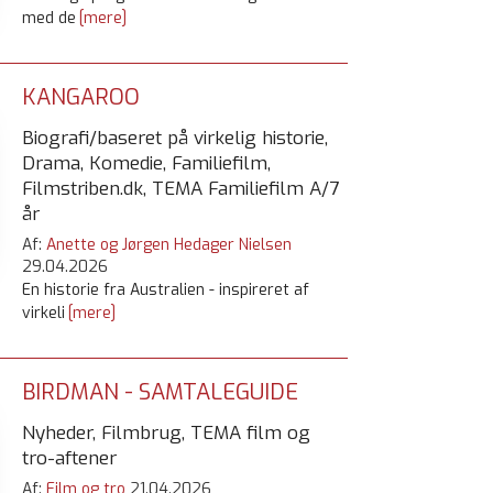
med de
[mere]
KANGAROO
Biografi/baseret på virkelig historie,
Drama, Komedie, Familiefilm,
Filmstriben.dk, TEMA Familiefilm A/7
år
Af:
Anette og Jørgen Hedager Nielsen
29.04.2026
En historie fra Australien - inspireret af
virkeli
[mere]
BIRDMAN - SAMTALEGUIDE
Nyheder, Filmbrug, TEMA film og
tro-aftener
Af:
Film og tro
21.04.2026