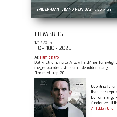
BLUE MOON
nu på Viaplay
FILMBRUG
17.12.2025
TOP 100 - 2025
Af:
Film og tro
Det kristne filmsite ’Arts & Faith’ har for nyligt 
meget blandet liste, som indeholder mange klass
film med i top-20.
Et online foru
liste, der repr
Der er mange k
fundet vej til l
A Hidden Life
fr