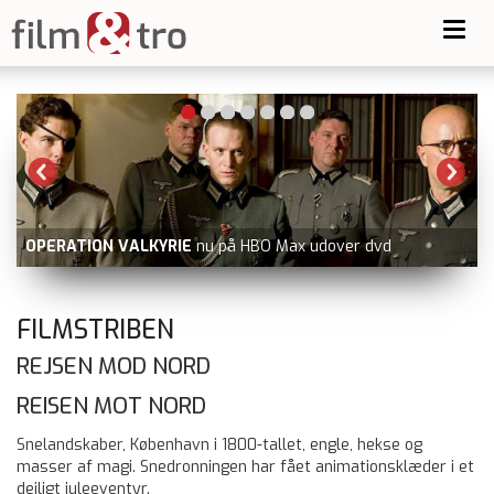
Toggl
navig
SPIDER-MAN: BRAND NEW DAY+
i biografen
FILMSTRIBEN
REJSEN MOD NORD
REISEN MOT NORD
Snelandskaber, København i 1800-tallet, engle, hekse og
masser af magi. Snedronningen har fået animationsklæder i et
dejligt juleeventyr.