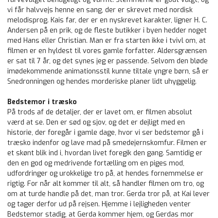
vi får halvvejs henne en sang, der er skrevet med nordisk
melodisprog. Kais far, der er en nyskrevet karakter, ligner H. C.
Andersen på en prik, og de fleste butikker i byen hedder noget
med Hans eller Christian. Man er fra starten ikke i tvivl om, at
filmen er en hyldest til vores gamle forfatter. Aldersgrænsen
er sat til 7 år, og det synes jeg er passende. Selvom den bløde
imødekommende animationsstil kunne tiltale yngre børn, så er
Snedronningen og hendes morderiske planer lidt uhyggelig.
Bedstemor i træsko
På trods af de detaljer, der er lavet om, er filmen absolut
værd at se. Den er sød og sjov, og det er dejligt med en
historie, der foregår i gamle dage, hvor vi ser bedstemor gå i
træsko indenfor og lave mad på smedejernskomfur. Filmen er
et skønt blik ind i, hvordan livet foregik den gang. Samtidig er
den en god og medrivende fortælling om en piges mod,
udfordringer og urokkelige tro på, at hendes fornemmelse er
rigtig. For når alt kommer til alt, så handler filmen om tro, og
om at turde handle på det, man tror. Gerda tror på, at Kai lever
og tager derfor ud på rejsen. Hjemme i lejligheden venter
Bedstemor stadig, at Gerda kommer hjem, og Gerdas mor