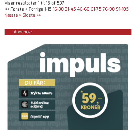
Viser resultater 1 til 15 af 537
<< Første
< Forrige
1-15
16-30
31-45
46-60
61-75
76-90
91-105
Næste >
Sidste >>
Annoncer