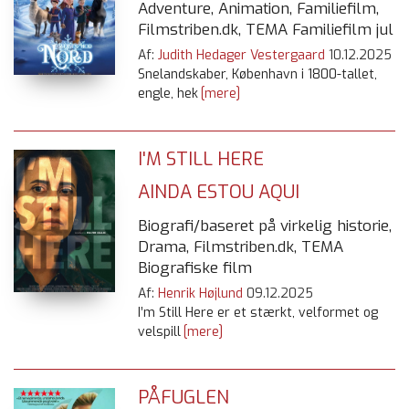
Adventure, Animation, Familiefilm,
Filmstriben.dk, TEMA Familiefilm jul
Af:
Judith Hedager Vestergaard
10.12.2025
Snelandskaber, København i 1800-tallet,
engle, hek
[mere]
I'M STILL HERE
AINDA ESTOU AQUI
Biografi/baseret på virkelig historie,
Drama, Filmstriben.dk, TEMA
Biografiske film
Af:
Henrik Højlund
09.12.2025
I’m Still Here er et stærkt, velformet og
velspill
[mere]
PÅFUGLEN