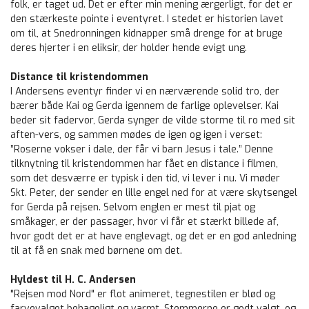
folk, er taget ud. Det er efter min mening ærgerligt, for det er
den stærkeste pointe i eventyret. I stedet er historien lavet
om til, at Snedronningen kidnapper små drenge for at bruge
deres hjerter i en eliksir, der holder hende evigt ung.
Distance til kristendommen
I Andersens eventyr finder vi en nærværende solid tro, der
bærer både Kai og Gerda igennem de farlige oplevelser. Kai
beder sit fadervor, Gerda synger de vilde storme til ro med sit
aften-vers, og sammen mødes de igen og igen i verset:
”Roserne vokser i dale, der får vi barn Jesus i tale.” Denne
tilknytning til kristendommen har fået en distance i filmen,
som det desværre er typisk i den tid, vi lever i nu. Vi møder
Skt. Peter, der sender en lille engel ned for at være skytsengel
for Gerda på rejsen. Selvom englen er mest til pjat og
småkager, er der passager, hvor vi får et stærkt billede af,
hvor godt det er at have englevagt, og det er en god anledning
til at få en snak med børnene om det.
Hyldest til H. C. Andersen
"Rejsen mod Nord" er flot animeret, tegnestilen er blød og
farvevalget behageligt og varmt. Stemmerne er godt valgt, og