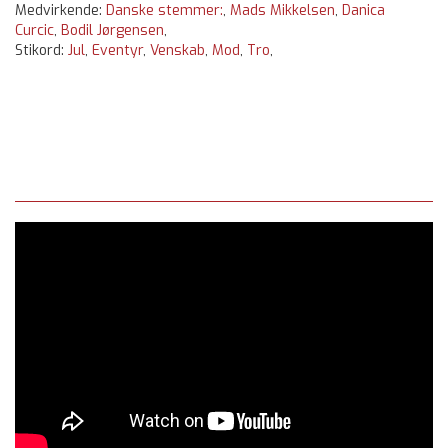
Medvirkende:
Danske stemmer:
,
Mads Mikkelsen
,
Danica
Curcic
,
Bodil Jørgensen
,
Stikord:
Jul
,
Eventyr
,
Venskab
,
Mod
,
Tro
,