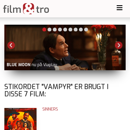
Toggl
navig
BLUE MOON
nu på Viaplay
V
STIKORDET "VAMPYR" ER BRUGT I
DISSE
7
FILM:
SINNERS