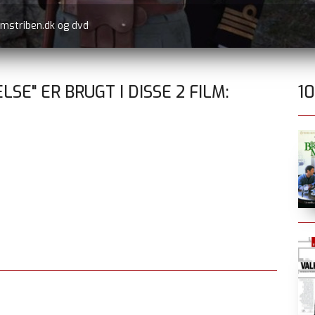
lmstriben.dk og dvd
LSE" ER BRUGT I DISSE
2
FILM:
1