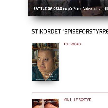
BATTLE OF OSLO
nu på Prime Video udover fi
STIKORDET "SPISEFORSTYRRE
THE WHALE
MIN LILLE SØSTER