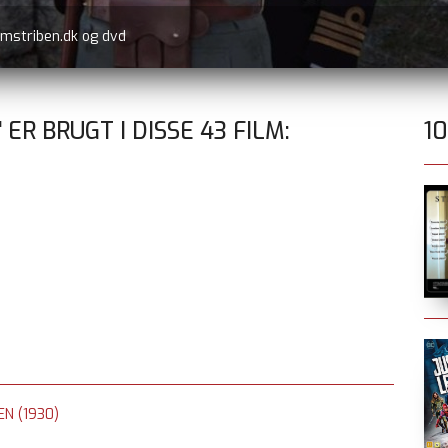
er.dk
 ER BRUGT I DISSE
43
FILM:
1
N (1930)