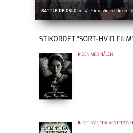
ELEANORS SANDHED
nu på VOD, fx Blockbust
STIKORDET "SORT-HVID FILM"
PIGEN MED NÅLEN
INTET NYT FRA VESTFRONTE