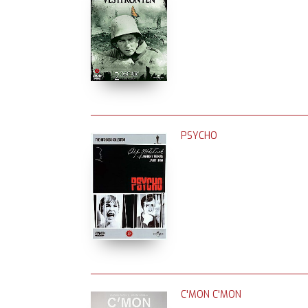
PSYCHO
C'MON C'MON