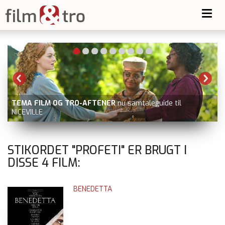
Toggl
navig
TEMA FILM OG TRO-AFTENER
nu samtaleguide til
NICEVILLE
STIKORDET "PROFETI" ER BRUGT I
DISSE
4
FILM:
BENEDETTA