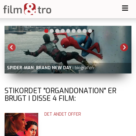
Toggl
navig
SPIDER-MAN: BRAND NEW DAY
i biografen
V
STIKORDET "ORGANDONATION" ER
BRUGT I DISSE
4
FILM:
DET ANDET OFFER