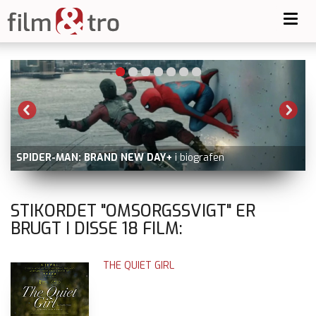
Toggl
navig
BATTLE OF OSLO
nu på Prime Video udover filmstriben.dk
og dvd
STIKORDET "OMSORGSSVIGT" ER
BRUGT I DISSE
18
FILM:
THE QUIET GIRL