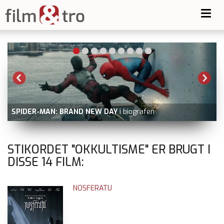
Toggl
navig
MIRAKLET PÅ HUDSONFLODEN
nu på N
iografen
Video, Viaplay, dvd og blu-ray
STIKORDET "OKKULTISME" ER BRUGT I
DISSE
14
FILM:
NOSFERATU