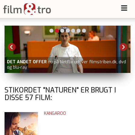
Toggl
navig
DET ANDET OFFER
nu på Netflix udover filmstriben.dk, dvd
og blu-ray
STIKORDET "NATUREN" ER BRUGT I
DISSE
57
FILM:
KANGAROO