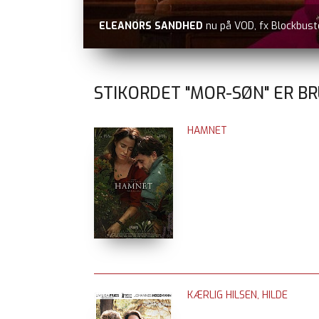
GOLDA
nu på Prime Video udover filmstriben.
STIKORDET "MOR-SØN" ER BR
HAMNET
KÆRLIG HILSEN, HILDE