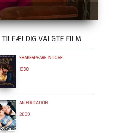
BÆR EN SAM
0 TILFÆLDIG VALGTE FILM
SHAKESPEARE IN LOVE
1998
AN EDUCATION
2009