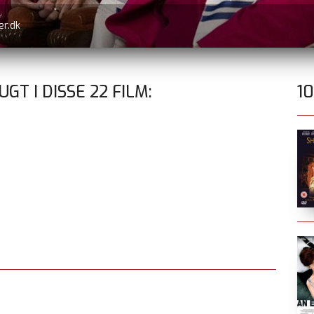
dk, dvd og blu-ray
UGT I DISSE
22
FILM:
1