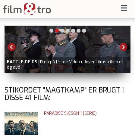
Toggl
navig
BATTLE OF OSLO
nu på Prime Video udover filmstriben.dk
og dvd
STIKORDET "MAGTKAMP" ER BRUGT I
DISSE
41
FILM:
PARADISE SÆSON 1 (SERIE)