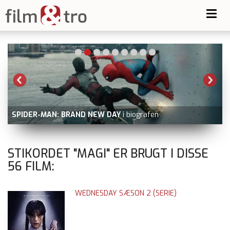
Toggl
navig
SPIDER-MAN: BRAND NEW DAY
i biografen
V
STIKORDET "MAGI" ER BRUGT I DISSE
56
FILM:
WEDNESDAY SÆSON 2 (SERIE)