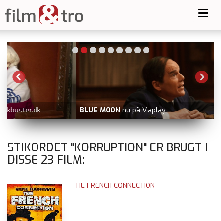
Toggl
navig
BLUE MOON
nu på Viaplay
V
STIKORDET "KORRUPTION" ER BRUGT I
DISSE
23
FILM:
THE FRENCH CONNECTION