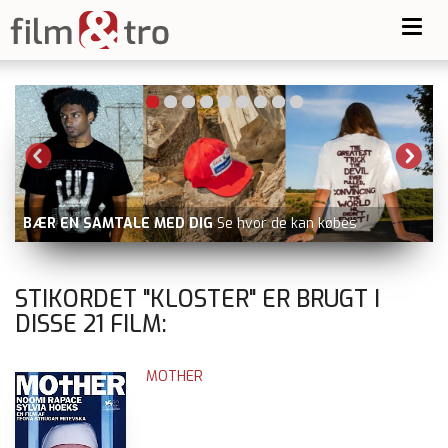
Toggl
navig
BATTLE OF OSLO
nu på Prime Video udover filmstriben.dk
og dvd
V
STIKORDET "KLOSTER" ER BRUGT I
DISSE
21
FILM:
MOTHER