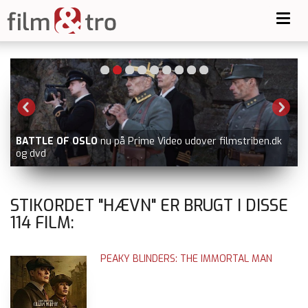
Toggl
navig
BATTLE OF OSLO
nu på Prime Video udover filmstriben.dk
og dvd
STIKORDET "HÆVN" ER BRUGT I DISSE
114
FILM:
PEAKY BLINDERS: THE IMMORTAL MAN