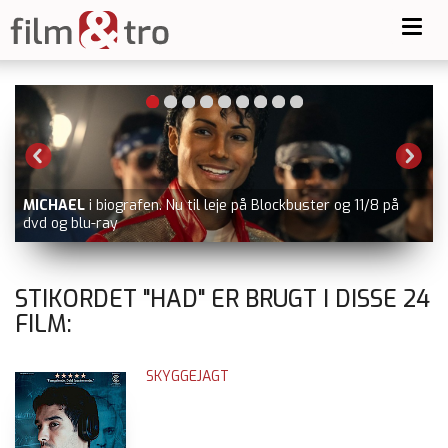
Toggl
navig
SPIDER-MAN: BRAND NEW DAY
i biografen
V
STIKORDET "HAD" ER BRUGT I DISSE
24
FILM:
SKYGGEJAGT