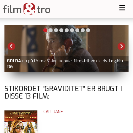
Toggl
navig
n.dk, dvd og blu-
BLUE MOON
nu på Viaplay
STIKORDET "GRAVIDITET" ER BRUGT I
DISSE
13
FILM:
CALL JANE