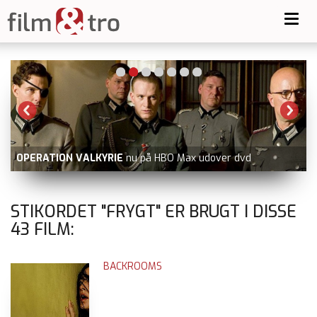
Toggl
navig
OPERATION VALKYRIE
nu på HBO Max udover dvd
STIKORDET "FRYGT" ER BRUGT I DISSE
43
FILM:
BACKROOMS