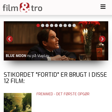
Toggl
navig
MIRAKLET PÅ HUDSONFLODEN
nu p
Video, Viaplay, dvd og blu-ray
STIKORDET "FORTID" ER BRUGT I DISSE
12
FILM:
FREMMED - DET FØRSTE OPGØR