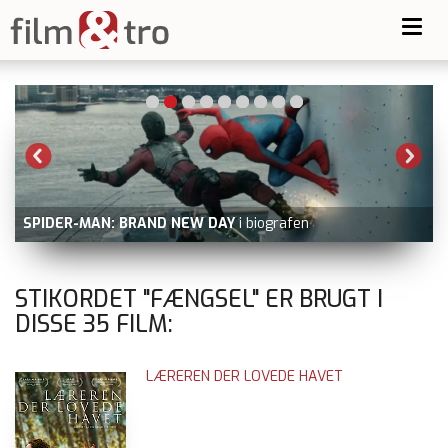
Toggl
navig
SPIDER-MAN: BRAND NEW DAY
i biografen
STIKORDET "FÆNGSEL" ER BRUGT I
DISSE
35
FILM:
LÆREREN DER LOVEDE HAVET