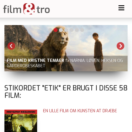
Toggl
navig
FILM MED KRISTNE TEMAER
fx NARNIA: LØVEN, HEKSEN OG
GARDEROBESKABET
STIKORDET "ETIK" ER BRUGT I DISSE
58
FILM:
EN LILLE FILM OM KUNSTEN AT DRÆBE