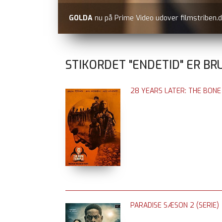
BATTLE OF OSLO
nu på Prime Video udover fi
STIKORDET "ENDETID" ER BRU
28 YEARS LATER: THE BON
PARADISE SÆSON 2 (SERIE)