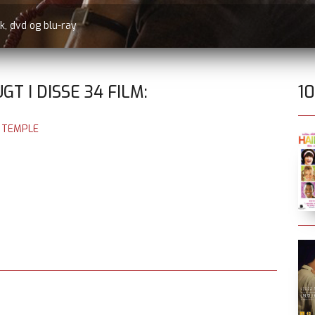
lmstriben.dk og dvd
GT I DISSE
34
FILM:
1
E TEMPLE