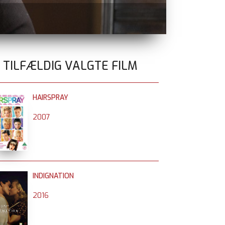
TEMA FILM 
0 TILFÆLDIG VALGTE FILM
HAIRSPRAY
2007
INDIGNATION
2016