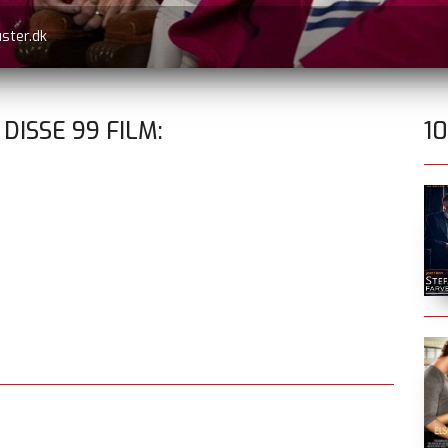
er.dk
 DISSE
99
FILM:
1