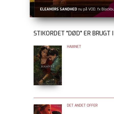
ELEANORS SANDHED
nu på VOD, fx Blockbust
STIKORDET "DØD" ER BRUGT I
HAMNET
DET ANDET OFFER