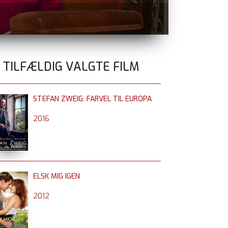
MYRDET PÅ D
0 TILFÆLDIG VALGTE FILM
STEFAN ZWEIG: FARVEL TIL EUROPA
2016
ELSK MIG IGEN
2012