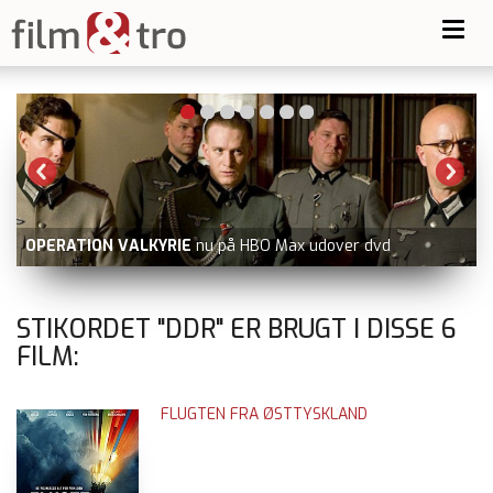
Toggl
navig
OPERATION VALKYRIE
nu på HBO Max udover dvd
STIKORDET "DDR" ER BRUGT I DISSE
6
FILM:
FLUGTEN FRA ØSTTYSKLAND