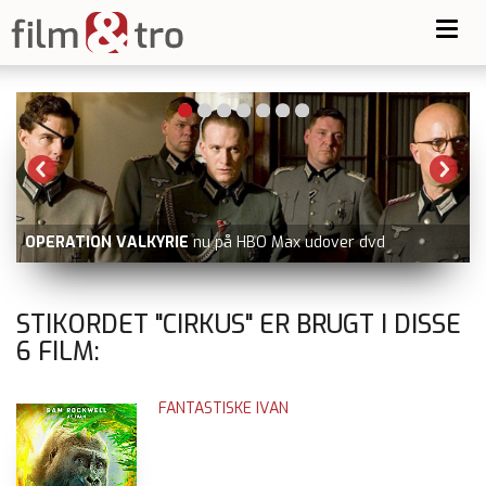
Toggl
navig
OPERATION VALKYRIE
nu på HBO Max udover dvd
STIKORDET "CIRKUS" ER BRUGT I DISSE
6
FILM:
FANTASTISKE IVAN