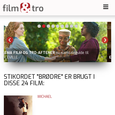
Toggl
navig
ELEANORS SANDHED
nu på VOD, fx Blockbuster.dk
STIKORDET "BRØDRE" ER BRUGT I
DISSE
24
FILM:
MICHAEL