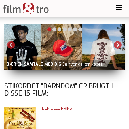
Toggl
navig
FILM MED KRISTNE TEMAER
fx NARNIA: LØVEN, H
øbes
GARDEROBESKABET
STIKORDET "BARNDOM" ER BRUGT I
DISSE
15
FILM:
DEN LILLE PRINS