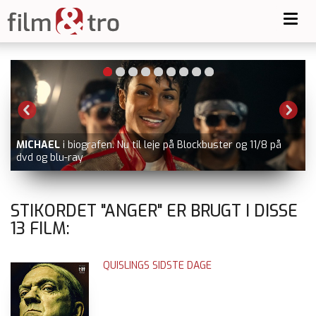
Toggl
navig
BÆR EN SAMTALE MED DIG
Se hvor de kan købes
STIKORDET "ANGER" ER BRUGT I DISSE
13
FILM:
QUISLINGS SIDSTE DAGE