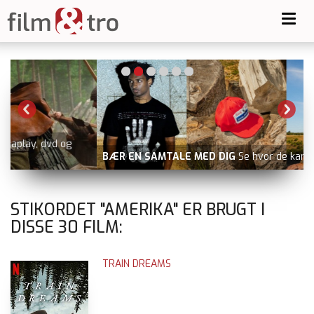
Toggl
navig
BÆR EN SAMTALE MED DIG
Se hvor de kan købes
STIKORDET "AMERIKA" ER BRUGT I
DISSE
30
FILM:
TRAIN DREAMS