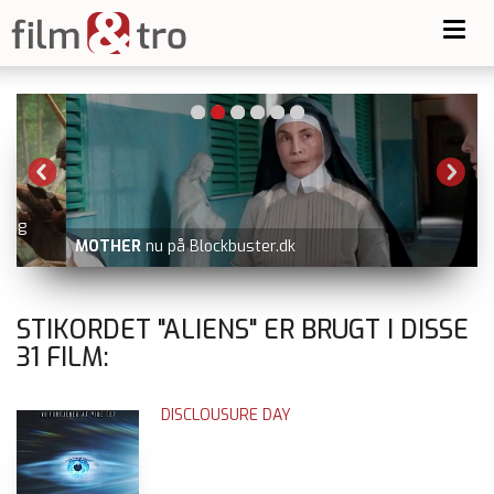
Toggl
navig
MOTHER
nu på Blockbuster.dk
STIKORDET "ALIENS" ER BRUGT I DISSE
31
FILM:
DISCLOUSURE DAY