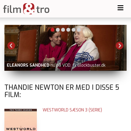
Toggl
navig
ELEANORS SANDHED
nu på VOD, fx Blockbuster.dk
THANDIE NEWTON ER MED I DISSE
5
FILM:
WESTWORLD SÆSON 3 (SERIE)